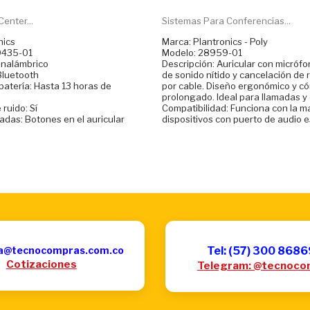
enter...
Sistemas Para Conferencias...
nics
Marca: Plantronics - Poly
9435-01
Modelo: 28959-01
 inalámbrico
Descripción: Auricular con micrófo
Bluetooth
de sonido nítido y cancelación de 
batería: Hasta 13 horas de
por cable. Diseño ergonómico y c
prolongado. Ideal para llamadas y
ruido: Sí
Compatibilidad: Funciona con la m
adas: Botones en el auricular
dispositivos con puerto de audio e
a@tecnocompras.com.co
Tel: (57) 300 868
Cotizaciones
Telegram: @tecnoco