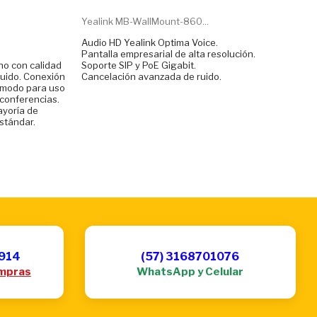
Yealink MB-WallMount-860...
Audio HD Yealink Optima Voice.
Pantalla empresarial de alta resolución.
no con calidad
Soporte SIP y PoE Gigabit.
ruido. Conexión
Cancelación avanzada de ruido.
ómodo para uso
 conferencias.
ayoría de
stándar.
6914
(57) 3168701076
mpras
WhatsApp y Celular