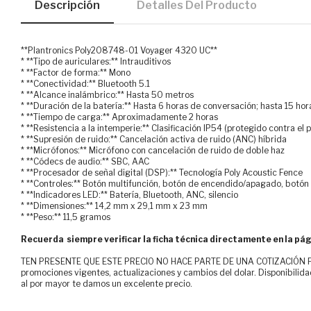
Descripción
Detalles Del Producto
**Plantronics Poly208748-01 Voyager 4320 UC**
* **Tipo de auriculares:** Intrauditivos
* **Factor de forma:** Mono
* **Conectividad:** Bluetooth 5.1
* **Alcance inalámbrico:** Hasta 50 metros
* **Duración de la batería:** Hasta 6 horas de conversación; hasta 15 h
* **Tiempo de carga:** Aproximadamente 2 horas
* **Resistencia a la intemperie:** Clasificación IP54 (protegido contra el
* **Supresión de ruido:** Cancelación activa de ruido (ANC) híbrida
* **Micrófonos:** Micrófono con cancelación de ruido de doble haz
* **Códecs de audio:** SBC, AAC
* **Procesador de señal digital (DSP):** Tecnología Poly Acoustic Fence
* **Controles:** Botón multifunción, botón de encendido/apagado, botón 
* **Indicadores LED:** Batería, Bluetooth, ANC, silencio
* **Dimensiones:** 14,2 mm x 29,1 mm x 23 mm
* **Peso:** 11,5 gramos
Recuerda siempre verificar la ficha técnica directamente en la pág
TEN PRESENTE QUE ESTE PRECIO NO HACE PARTE DE UNA COTIZACIÓN FOR
promociones vigentes, actualizaciones y cambios del dolar. Disponibilida
al por mayor te damos un excelente precio.