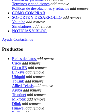
Terminos y condiciones
add
remove
Políticas de devoluciones y retractos
add
remove
COMO COMPRAR
SOPORTE Y DESARROLLO
add
remove
Youtube
add
remove
Simuladores
add
remove
NOTICIAS Y BLOG
Ayuda
Contactanos
Productos
Redes de datos
add
remove
Cisco
add
remove
Cisco SB
add
remove
Linksys
add
remove
Ubiquiti
add
remove
TpLink
add
remove
Allied Telesis
add
remove
Aruba
add
remove
Trendnet
add
remove
Mikrotik
add
remove
Dlink
add
remove
Huawei
add
remove