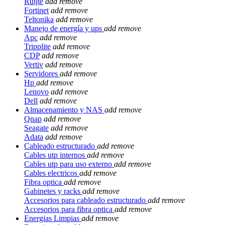
Ruijie
add
remove
Fortinet
add
remove
Teltonika
add
remove
Manejo de energía y ups
add
remove
Apc
add
remove
Tripplite
add
remove
CDP
add
remove
Vertiv
add
remove
Servidores
add
remove
Hp
add
remove
Lenovo
add
remove
Dell
add
remove
Almacenamiento y NAS
add
remove
Qnap
add
remove
Seagate
add
remove
Adata
add
remove
Cableado estructurado
add
remove
Cables utp internos
add
remove
Cables utp para uso externo
add
remove
Cables electricos
add
remove
Fibra optica
add
remove
Gabinetes y racks
add
remove
Accesorios para cableado estructurado
add
remove
Accesorios para fibra optica
add
remove
Energias Limpias
add
remove