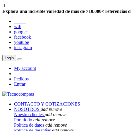

Explora una increíble variedad de más de >10.000< referencias d
twitter
wifi
google
facebook
youtube
instagram
Login
My account
Pedidos
Entrar
CONTACTO Y COTIZACIONES
NOSOTROS
add
remove
Nuestro clientes
add
remove
Portafolio
add
remove
Politica de datos
add
remove
Politica de garantías
add
remove