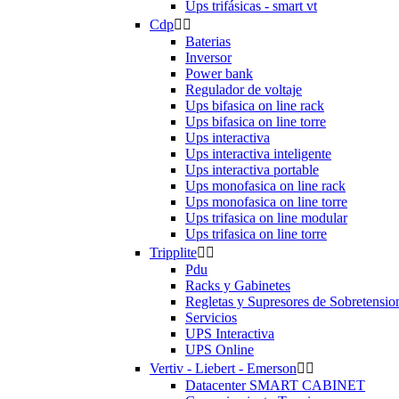
Ups trifásicas - smart vt
Cdp


Baterias
Inversor
Power bank
Regulador de voltaje
Ups bifasica on line rack
Ups bifasica on line torre
Ups interactiva
Ups interactiva inteligente
Ups interactiva portable
Ups monofasica on line rack
Ups monofasica on line torre
Ups trifasica on line modular
Ups trifasica on line torre
Tripplite


Pdu
Racks y Gabinetes
Regletas y Supresores de Sobretensio
Servicios
UPS Interactiva
UPS Online
Vertiv - Liebert - Emerson


Datacenter SMART CABINET