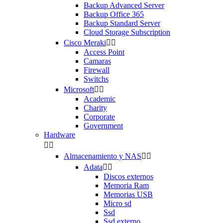
Backup Advanced Server
Backup Office 365
Backup Standard Server
Cloud Storage Subscription
Cisco Meraki


Access Point
Camaras
Firewall
Switchs
Microsoft


Academic
Charity
Corporate
Government
Hardware


Almacenamiento y NAS


Adata


Discos externos
Memoria Ram
Memorias USB
Micro sd
Ssd
Ssd externo