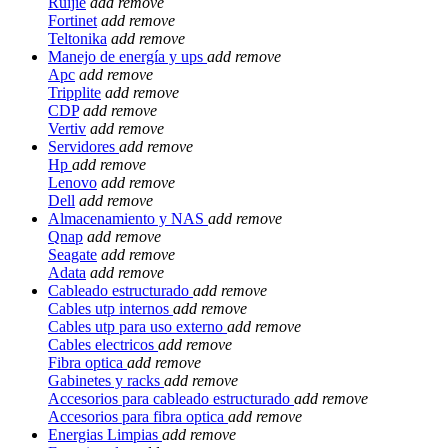
Ruijie
add
remove
Fortinet
add
remove
Teltonika
add
remove
Manejo de energía y ups
add
remove
Apc
add
remove
Tripplite
add
remove
CDP
add
remove
Vertiv
add
remove
Servidores
add
remove
Hp
add
remove
Lenovo
add
remove
Dell
add
remove
Almacenamiento y NAS
add
remove
Qnap
add
remove
Seagate
add
remove
Adata
add
remove
Cableado estructurado
add
remove
Cables utp internos
add
remove
Cables utp para uso externo
add
remove
Cables electricos
add
remove
Fibra optica
add
remove
Gabinetes y racks
add
remove
Accesorios para cableado estructurado
add
remove
Accesorios para fibra optica
add
remove
Energias Limpias
add
remove