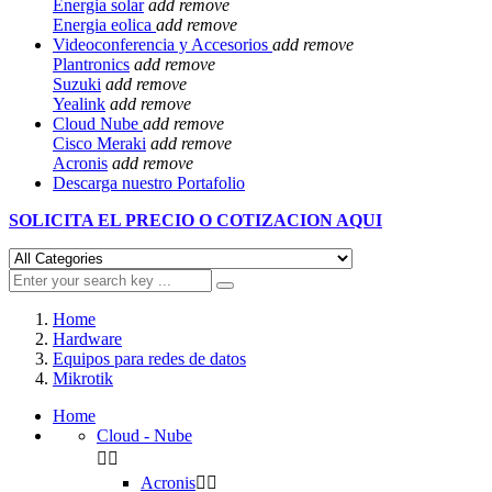
Energia solar
add
remove
Energia eolica
add
remove
Videoconferencia y Accesorios
add
remove
Plantronics
add
remove
Suzuki
add
remove
Yealink
add
remove
Cloud Nube
add
remove
Cisco Meraki
add
remove
Acronis
add
remove
Descarga nuestro Portafolio
SOLICITA EL
PRECIO O COTIZACION AQUI
Home
Hardware
Equipos para redes de datos
Mikrotik
Home
Cloud - Nube


Acronis

