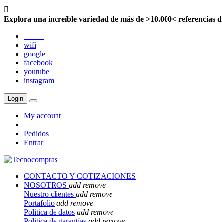

Explora una increíble variedad de más de >10.000< referencias d
twitter
wifi
google
facebook
youtube
instagram
Login
My account
Pedidos
Entrar
CONTACTO Y COTIZACIONES
NOSOTROS
add
remove
Nuestro clientes
add
remove
Portafolio
add
remove
Politica de datos
add
remove
Politica de garantías
add
remove