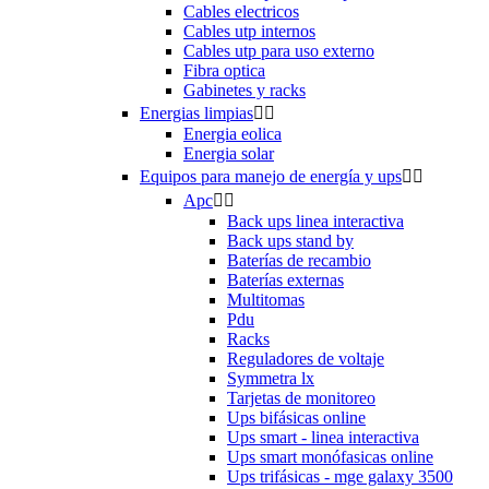
Cables electricos
Cables utp internos
Cables utp para uso externo
Fibra optica
Gabinetes y racks
Energias limpias


Energia eolica
Energia solar
Equipos para manejo de energía y ups


Apc


Back ups linea interactiva
Back ups stand by
Baterías de recambio
Baterías externas
Multitomas
Pdu
Racks
Reguladores de voltaje
Symmetra lx
Tarjetas de monitoreo
Ups bifásicas online
Ups smart - linea interactiva
Ups smart monófasicas online
Ups trifásicas - mge galaxy 3500