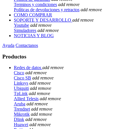
Terminos y condiciones
add
remove
Políticas de devoluciones y retractos
add
remove
COMO COMPRAR
SOPORTE Y DESARROLLO
add
remove
Youtube
add
remove
Simuladores
add
remove
NOTICIAS Y BLOG
Ayuda
Contactanos
Productos
Redes de datos
add
remove
Cisco
add
remove
Cisco SB
add
remove
Linksys
add
remove
Ubiquiti
add
remove
TpLink
add
remove
Allied Telesis
add
remove
Aruba
add
remove
Trendnet
add
remove
Mikrotik
add
remove
Dlink
add
remove
Huawei
add
remove