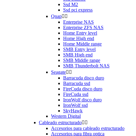
Ssd M2
Ssd pci express
Qnap


Enterprise NAS
Enterprise ZFS NAS
Home Entry level
Home High end
Home Middle range
SMB Entry level
SMB High end
SMB Middle range
SMB Thunderbolt NAS
Seagate


Barracuda disco duro
Barracuda ssd
FireCuda disco duro
FireCuda ssd
IronWolf disco duro
IronWolf ssd
SkyHawk
Western Digital
Cableado estructurado


Accesorios para cableado estructurado
Accesorios para fibra optica