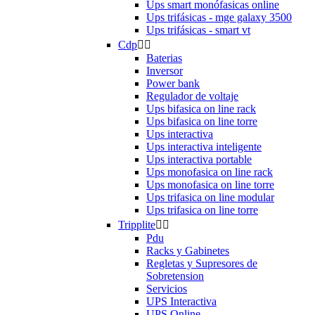
Ups smart monófasicas online
Ups trifásicas - mge galaxy 3500
Ups trifásicas - smart vt
Cdp


Baterias
Inversor
Power bank
Regulador de voltaje
Ups bifasica on line rack
Ups bifasica on line torre
Ups interactiva
Ups interactiva inteligente
Ups interactiva portable
Ups monofasica on line rack
Ups monofasica on line torre
Ups trifasica on line modular
Ups trifasica on line torre
Tripplite


Pdu
Racks y Gabinetes
Regletas y Supresores de
Sobretension
Servicios
UPS Interactiva
UPS Online