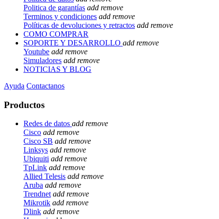
Politica de garantías
add
remove
Terminos y condiciones
add
remove
Políticas de devoluciones y retractos
add
remove
COMO COMPRAR
SOPORTE Y DESARROLLO
add
remove
Youtube
add
remove
Simuladores
add
remove
NOTICIAS Y BLOG
Ayuda
Contactanos
Productos
Redes de datos
add
remove
Cisco
add
remove
Cisco SB
add
remove
Linksys
add
remove
Ubiquiti
add
remove
TpLink
add
remove
Allied Telesis
add
remove
Aruba
add
remove
Trendnet
add
remove
Mikrotik
add
remove
Dlink
add
remove