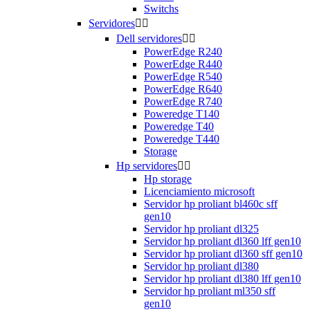
Switchs
Servidores


Dell servidores


PowerEdge R240
PowerEdge R440
PowerEdge R540
PowerEdge R640
PowerEdge R740
Poweredge T140
Poweredge T40
Poweredge T440
Storage
Hp servidores


Hp storage
Licenciamiento microsoft
Servidor hp proliant bl460c sff
gen10
Servidor hp proliant dl325
Servidor hp proliant dl360 lff gen10
Servidor hp proliant dl360 sff gen10
Servidor hp proliant dl380
Servidor hp proliant dl380 lff gen10
Servidor hp proliant ml350 sff
gen10