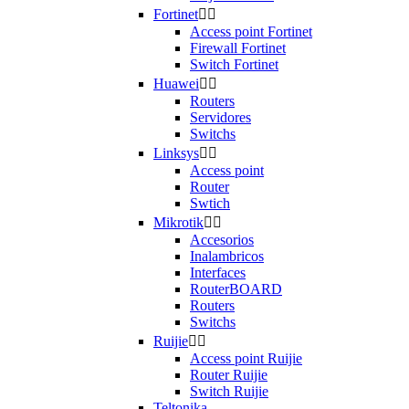
Fortinet


Access point Fortinet
Firewall Fortinet
Switch Fortinet
Huawei


Routers
Servidores
Switchs
Linksys


Access point
Router
Swtich
Mikrotik


Accesorios
Inalambricos
Interfaces
RouterBOARD
Routers
Switchs
Ruijie


Access point Ruijie
Router Ruijie
Switch Ruijie
Teltonika