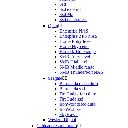
Ssd
Ssd externo
Ssd M2
Ssd pci express
Qnap


Enterprise NAS
Enterprise ZFS NAS
Home Entry level
Home High end
Home Middle range
SMB Entry level
SMB High end
SMB Middle range
SMB Thunderbolt NAS
Seagate


Barracuda disco duro
Barracuda ssd
FireCuda disco duro
FireCuda ssd
IronWolf disco duro
IronWolf ssd
SkyHawk
Western Digital
Cableado estructurado

