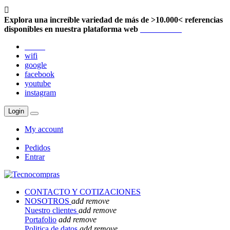

Explora una increíble variedad de más de >10.000< referencias
disponibles en nuestra plataforma web
Localización
twitter
wifi
google
facebook
youtube
instagram
Login
My account
Pedidos
Entrar
CONTACTO Y COTIZACIONES
NOSOTROS
add
remove
Nuestro clientes
add
remove
Portafolio
add
remove
Politica de datos
add
remove