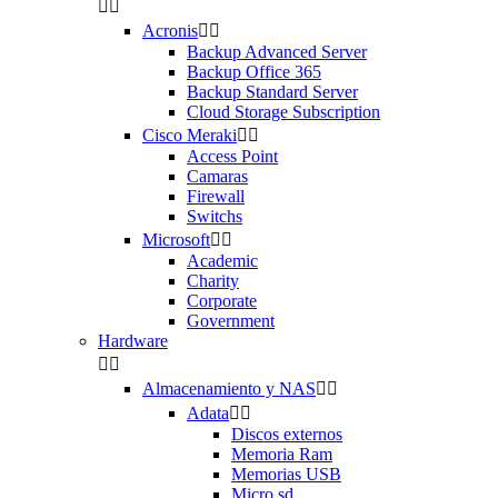


Acronis


Backup Advanced Server
Backup Office 365
Backup Standard Server
Cloud Storage Subscription
Cisco Meraki


Access Point
Camaras
Firewall
Switchs
Microsoft


Academic
Charity
Corporate
Government
Hardware


Almacenamiento y NAS


Adata


Discos externos
Memoria Ram
Memorias USB
Micro sd