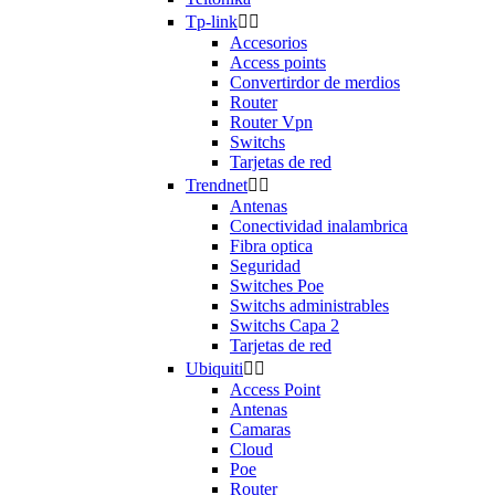
Tp-link


Accesorios
Access points
Convertirdor de merdios
Router
Router Vpn
Switchs
Tarjetas de red
Trendnet


Antenas
Conectividad inalambrica
Fibra optica
Seguridad
Switches Poe
Switchs administrables
Switchs Capa 2
Tarjetas de red
Ubiquiti


Access Point
Antenas
Camaras
Cloud
Poe
Router