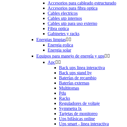
Accesorios para cableado estructurado
Accesorios para fibra optica
Cables electricos
Cables utp internos
Cables utp para uso externo
Fibra optica
Gabinetes y racks
Energias limpias


Energia eolica
Energia solar
Equipos para manejo de energía y ups


Apc


Back ups linea interactiva
Back ups stand by
Baterías de recambio
Baterías externas
Multitomas
Pdu
Racks
Reguladores de voltaje
Symmetra lx
Tarjetas de monitoreo
Ups bifásicas online
Ups smart - linea interactiva