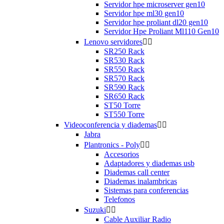
Servidor hpe microserver gen10
Servidor hpe ml30 gen10
Servidor hpe proliant dl20 gen10
Servidor Hpe Proliant Ml110 Gen10
Lenovo servidores


SR250 Rack
SR530 Rack
SR550 Rack
SR570 Rack
SR590 Rack
SR650 Rack
ST50 Torre
ST550 Torre
Videoconferencia y diademas


Jabra
Plantronics - Poly


Accesorios
Adaptadores y diademas usb
Diademas call center
Diademas inalambricas
Sistemas para conferencias
Telefonos
Suzuki


Cable Auxiliar Radio