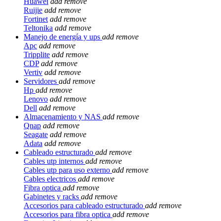
Huawei
add
remove
Ruijie
add
remove
Fortinet
add
remove
Teltonika
add
remove
Manejo de energía y ups
add
remove
Apc
add
remove
Tripplite
add
remove
CDP
add
remove
Vertiv
add
remove
Servidores
add
remove
Hp
add
remove
Lenovo
add
remove
Dell
add
remove
Almacenamiento y NAS
add
remove
Qnap
add
remove
Seagate
add
remove
Adata
add
remove
Cableado estructurado
add
remove
Cables utp internos
add
remove
Cables utp para uso externo
add
remove
Cables electricos
add
remove
Fibra optica
add
remove
Gabinetes y racks
add
remove
Accesorios para cableado estructurado
add
remove
Accesorios para fibra optica
add
remove