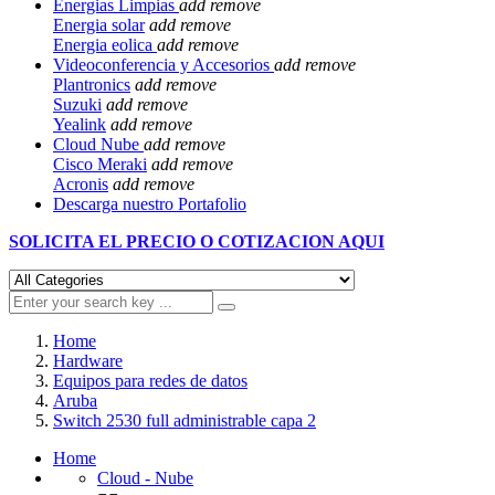
Energias Limpias
add
remove
Energia solar
add
remove
Energia eolica
add
remove
Videoconferencia y Accesorios
add
remove
Plantronics
add
remove
Suzuki
add
remove
Yealink
add
remove
Cloud Nube
add
remove
Cisco Meraki
add
remove
Acronis
add
remove
Descarga nuestro Portafolio
SOLICITA EL
PRECIO O COTIZACION AQUI
Home
Hardware
Equipos para redes de datos
Aruba
Switch 2530 full administrable capa 2
Home
Cloud - Nube