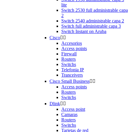
lite
Switch 2530 full administrable capa
2
Switch 2540 administrable capa 2
Switch full administrable capa 3
Switch Instant on Aruba
Cisco


Accesorios
Access points
Firewall
Routers
Switchs
Telefonia IP
Tranceivers
Cisco Small Business


Access points
Routers
Switchs
Dlink


Access point
Camaras
Routers
Switchs
Tarjetas de red