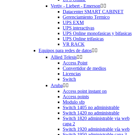
Vertiv - Liebert - Emerson


Datacenter SMART CABINET
Gerenciamiento Termico
UPS EXM
UPS interactivas
UPS Online monofasicas y bifasicas
UPS Online trifasicas
VR RACK
Equipos para redes de datos


Allied Telesis


Access Point
Convertidor de medios
Licencias
Switch
Aruba


Access point instant on
Access points
Modulo sfp
Switch 1405 no administrable
Switch 1420 no administrable
Switch 1820 administrable via web
capa 2
Switch 1920 administrable vía web
Switch 1950 administrable capa 3