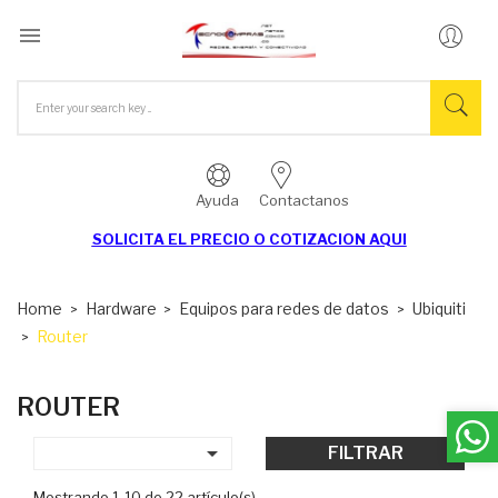

Ayuda
Contactanos
SOLICITA EL
PRECIO O COTIZACION AQUI
Home
Hardware
Equipos para redes de datos
Ubiquiti
Router
ROUTER

FILTRAR
Mostrando 1-10 de 22 artículo(s)