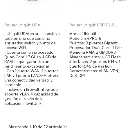
Router Ubiquiti UDM...
Router Ubiquiti ERPRO-8...
- UbiquitiUDM es un dispositivo
Marca: Ubiquiti
todo en uno que combina
Modelo: ERPRO-8
enrutador, switch y punto de
Puertos: 8 puertos Gigabit
acceso WiFi.
Procesador: Dual-Core, 1 GHz
- Cuenta con un procesador
Memoria RAM: 2 GB DDR3
Quad-Core 1.7 GHz y 4 GB de
Almacenamiento: 4 GB Flash
RAM, lo que garantiza un
Interfaces: 2 puertos RJ45, 1
rendimiento excepcional.
puerto RJ45 de gestión
- Con 1 puerto WAN, 4 puertos
Características: VLAN, VPN,
LAN y 1 puerto LAN/SFP, ofrece
QoS, DPI
una conectividad versátil y
confiable.
- Incluye un firewall integrado,
soporte VLAN, y capacidad de
gestión a través de la
aplicación móvil UniFi.
Mostrando 1-10 de 22 artículo(s)