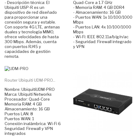
- Descripción técnica: El
Quad-Core a 1.7 GHz
Ubiquiti UISP-R es un
- Memoria RAM: 4 GB DDR4
dispositivo de red diseñado
- Almacenamiento: 16 GB
para proporcionar una
- Puertos WAN: 1x 10/100/1000
conexión segura y estable.
Mbps
Con soporte 4G LTE, antenas
- Puertos LAN: 4x 10/100/1000
duales y tecnología MIMO,
Mbps
ofrece velocidades de hasta
- Wi-Fi: IEEE 802.11a/b/g/n/ac
300 Mbps. Además, cuenta
- Seguridad: Firewall integrado
con puertos RJ45 y
y VPN
capacidades de gestión
remota.
Router Ubiquiti UDM-PRO...
Nombre: UbiquitiUDM-PRO
Marca: Ubiquiti Networks
Procesador: Quad-Core
Memoria RAM: 4 GB
Almacenamiento: 16 GB
Puertos LAN: 8
Puertos WAN: 1
Conexión inalámbrica: Wi-Fi 6
Seguridad: Firewall y VPN
integrados