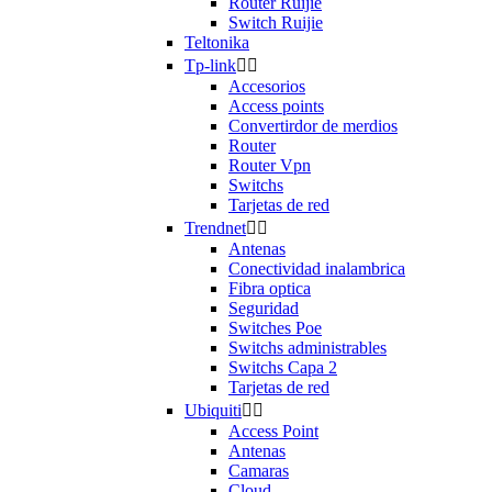
Router Ruijie
Switch Ruijie
Teltonika
Tp-link


Accesorios
Access points
Convertirdor de merdios
Router
Router Vpn
Switchs
Tarjetas de red
Trendnet


Antenas
Conectividad inalambrica
Fibra optica
Seguridad
Switches Poe
Switchs administrables
Switchs Capa 2
Tarjetas de red
Ubiquiti


Access Point
Antenas
Camaras
Cloud