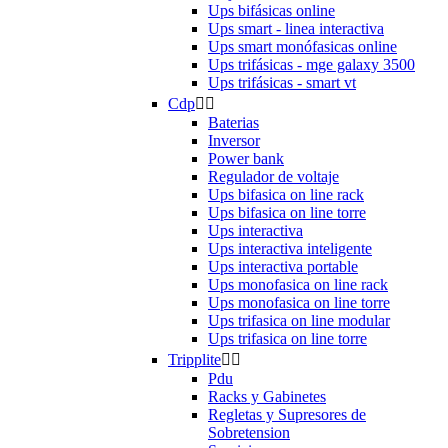
Ups bifásicas online
Ups smart - linea interactiva
Ups smart monófasicas online
Ups trifásicas - mge galaxy 3500
Ups trifásicas - smart vt
Cdp


Baterias
Inversor
Power bank
Regulador de voltaje
Ups bifasica on line rack
Ups bifasica on line torre
Ups interactiva
Ups interactiva inteligente
Ups interactiva portable
Ups monofasica on line rack
Ups monofasica on line torre
Ups trifasica on line modular
Ups trifasica on line torre
Tripplite


Pdu
Racks y Gabinetes
Regletas y Supresores de
Sobretension