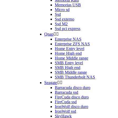
Memoria Ram
Memorias USB
Micro sd
Ssd
Ssd externo
Ssd M2
Ssd pci express
Qnap


Enterprise NAS
Enterprise ZFS NAS
Home Entry level
Home High end
Home Middle range
SMB Entry level
SMB High end
SMB Middle range
SMB Thunderbolt NAS
Seagate


Barracuda disco duro
Barracuda ssd
FireCuda disco duro
FireCuda ssd
IronWolf disco duro
IronWolf ssd
SkyHawk