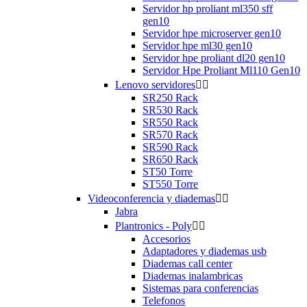
Servidor hp proliant ml350 sff
gen10
Servidor hpe microserver gen10
Servidor hpe ml30 gen10
Servidor hpe proliant dl20 gen10
Servidor Hpe Proliant Ml110 Gen10
Lenovo servidores


SR250 Rack
SR530 Rack
SR550 Rack
SR570 Rack
SR590 Rack
SR650 Rack
ST50 Torre
ST550 Torre
Videoconferencia y diademas


Jabra
Plantronics - Poly


Accesorios
Adaptadores y diademas usb
Diademas call center
Diademas inalambricas
Sistemas para conferencias
Telefonos