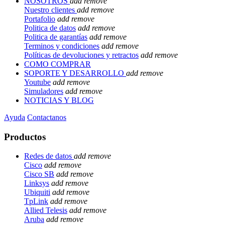
NOSOTROS
add
remove
Nuestro clientes
add
remove
Portafolio
add
remove
Politica de datos
add
remove
Politica de garantías
add
remove
Terminos y condiciones
add
remove
Políticas de devoluciones y retractos
add
remove
COMO COMPRAR
SOPORTE Y DESARROLLO
add
remove
Youtube
add
remove
Simuladores
add
remove
NOTICIAS Y BLOG
Ayuda
Contactanos
Productos
Redes de datos
add
remove
Cisco
add
remove
Cisco SB
add
remove
Linksys
add
remove
Ubiquiti
add
remove
TpLink
add
remove
Allied Telesis
add
remove
Aruba
add
remove