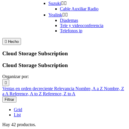
Suzuki


Cable Auxiliar Radio
Yealink


Diademas
Tele y videoconferencia
Telefonos ip

Hecho
Cloud Storage Subscription
Cloud Storage Subscription
Organizar por:

Ventas en orden decreciente
Relevancia
Nombre, A a Z
Nombre, Z
a A
Reference, A to Z
Reference, Z to A
Filtrar
Grid
List
Hay 42 productos.