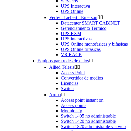
Servicios
UPS Interactiva
UPS Online
Vertiv - Liebert - Emerson


Datacenter SMART CABINET
Gerenciamiento Termico
UPS EXM
UPS interactivas
UPS Online monofasicas y bifasicas
UPS Online trifasicas
VR RACK
Equipos para redes de datos


Allied Telesis


Access Point
Convertidor de medios
Licencias
Switch
Aruba


Access point instant on
Access points
Modulo sfp
Switch 1405 no administrable
Switch 1420 no administrable
Switch 1820 administrable via web