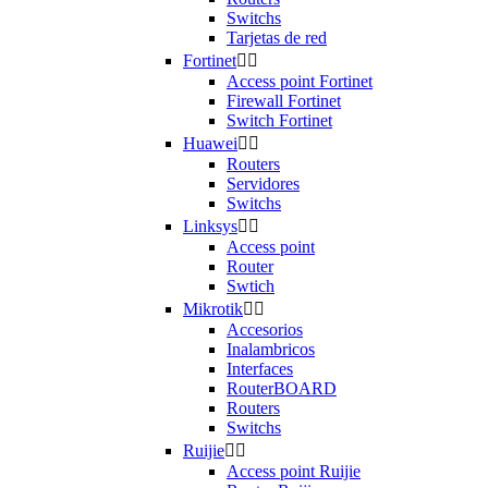
Switchs
Tarjetas de red
Fortinet


Access point Fortinet
Firewall Fortinet
Switch Fortinet
Huawei


Routers
Servidores
Switchs
Linksys


Access point
Router
Swtich
Mikrotik


Accesorios
Inalambricos
Interfaces
RouterBOARD
Routers
Switchs
Ruijie


Access point Ruijie