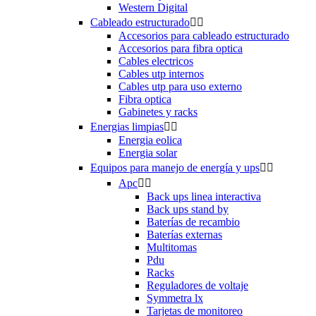
Western Digital
Cableado estructurado


Accesorios para cableado estructurado
Accesorios para fibra optica
Cables electricos
Cables utp internos
Cables utp para uso externo
Fibra optica
Gabinetes y racks
Energias limpias


Energia eolica
Energia solar
Equipos para manejo de energía y ups


Apc


Back ups linea interactiva
Back ups stand by
Baterías de recambio
Baterías externas
Multitomas
Pdu
Racks
Reguladores de voltaje
Symmetra lx
Tarjetas de monitoreo