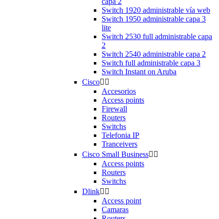
capa 2
Switch 1920 administrable vía web
Switch 1950 administrable capa 3
lite
Switch 2530 full administrable capa
2
Switch 2540 administrable capa 2
Switch full administrable capa 3
Switch Instant on Aruba
Cisco


Accesorios
Access points
Firewall
Routers
Switchs
Telefonia IP
Tranceivers
Cisco Small Business


Access points
Routers
Switchs
Dlink


Access point
Camaras
Routers