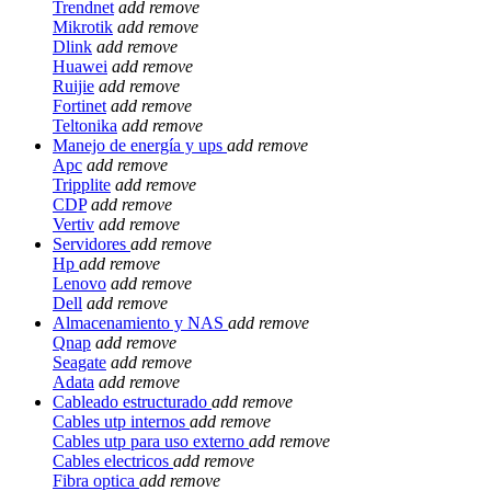
Trendnet
add
remove
Mikrotik
add
remove
Dlink
add
remove
Huawei
add
remove
Ruijie
add
remove
Fortinet
add
remove
Teltonika
add
remove
Manejo de energía y ups
add
remove
Apc
add
remove
Tripplite
add
remove
CDP
add
remove
Vertiv
add
remove
Servidores
add
remove
Hp
add
remove
Lenovo
add
remove
Dell
add
remove
Almacenamiento y NAS
add
remove
Qnap
add
remove
Seagate
add
remove
Adata
add
remove
Cableado estructurado
add
remove
Cables utp internos
add
remove
Cables utp para uso externo
add
remove
Cables electricos
add
remove
Fibra optica
add
remove