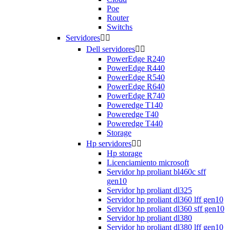
Poe
Router
Switchs
Servidores


Dell servidores


PowerEdge R240
PowerEdge R440
PowerEdge R540
PowerEdge R640
PowerEdge R740
Poweredge T140
Poweredge T40
Poweredge T440
Storage
Hp servidores


Hp storage
Licenciamiento microsoft
Servidor hp proliant bl460c sff
gen10
Servidor hp proliant dl325
Servidor hp proliant dl360 lff gen10
Servidor hp proliant dl360 sff gen10
Servidor hp proliant dl380
Servidor hp proliant dl380 lff gen10