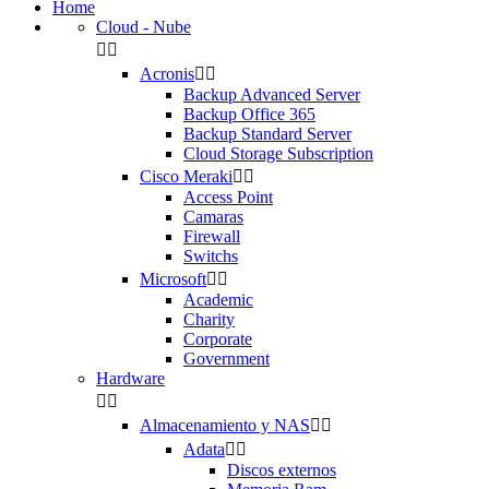
Home
Cloud - Nube


Acronis


Backup Advanced Server
Backup Office 365
Backup Standard Server
Cloud Storage Subscription
Cisco Meraki


Access Point
Camaras
Firewall
Switchs
Microsoft


Academic
Charity
Corporate
Government
Hardware


Almacenamiento y NAS


Adata


Discos externos