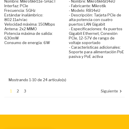
Nombre: MikrotikR11e-5HacT
- Nombre: MikrotikRB14eU
Interfaz: PCIe
- Fabricante: Mikrotik
Frecuencia: 5GHz
- Modelo: RB14eU
Estándar inalámbrico:
- Descripción: Tarjeta PCIe de
802.11a/n/ac
alta potencia con cuatro
Velocidad máxima: 150Mbps
puertos LAN Gigabit
Antena: 2x2 MIMO
- Especificaciones: 4x puertos
Potencia máxima de salida:
Gigabit Ethernet, Conexión
630mW
PCIe, 12-57V de rango de
Consumo de energía: 6W
voltaje soportado
- Características adicionales:
Soporte para alimentación PoE
pasiva y PoE activa
Mostrando 1-10 de 24 artículo(s)
1
2
3
Siguiente
