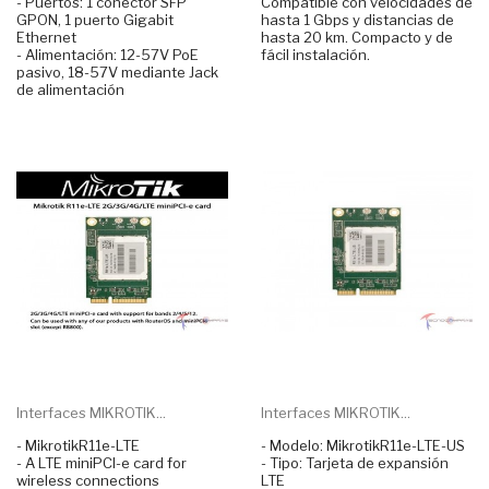
- Puertos: 1 conector SFP
Compatible con velocidades de
GPON, 1 puerto Gigabit
hasta 1 Gbps y distancias de
Ethernet
hasta 20 km. Compacto y de
- Alimentación: 12-57V PoE
fácil instalación.
pasivo, 18-57V mediante Jack
de alimentación
Interfaces MIKROTIK...
Interfaces MIKROTIK...
- MikrotikR11e-LTE
- Modelo: MikrotikR11e-LTE-US
- A LTE miniPCI-e card for
- Tipo: Tarjeta de expansión
wireless connections
LTE