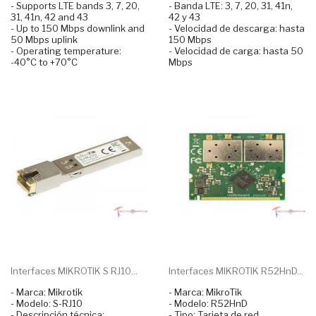
- Supports LTE bands 3, 7, 20,
- Banda LTE: 3, 7, 20, 31, 41n,
31, 41n, 42 and 43
42 y 43
- Up to 150 Mbps downlink and
- Velocidad de descarga: hasta
50 Mbps uplink
150 Mbps
- Operating temperature:
- Velocidad de carga: hasta 50
-40°C to +70°C
Mbps
Interfaces MIKROTIK S RJ10...
Interfaces MIKROTIK R52HnD...
- Marca: Mikrotik
- Marca: MikroTik
- Modelo: S-RJ10
- Modelo: R52HnD
- Descripción técnica:
- Tipo: Tarjeta de red