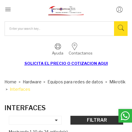

Ayuda
Contactanos
SOLICITA EL
PRECIO O COTIZACION AQUI
Home
Hardware
Equipos para redes de datos
Mikrotik
Interfaces
INTERFACES

FILTRAR
Mostrando 1-10 de 24 artículo(s)