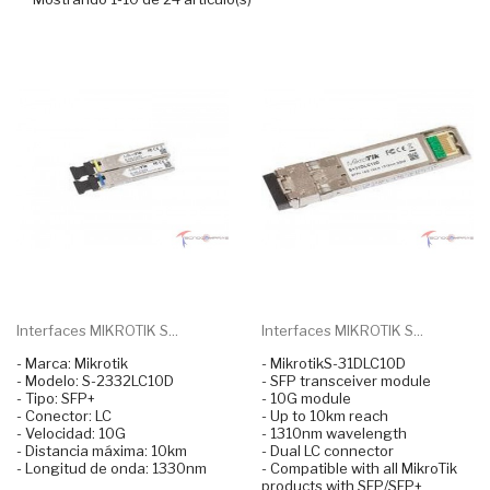
Interfaces MIKROTIK S...
Interfaces MIKROTIK S...
- Marca: Mikrotik
- MikrotikS-31DLC10D
- Modelo: S-2332LC10D
- SFP transceiver module
- Tipo: SFP+
- 10G module
- Conector: LC
- Up to 10km reach
- Velocidad: 10G
- 1310nm wavelength
- Distancia máxima: 10km
- Dual LC connector
- Longitud de onda: 1330nm
- Compatible with all MikroTik
products with SFP/SFP+