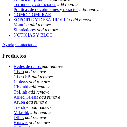
Terminos y condiciones
add
remove
Políticas de devoluciones y retractos
add
remove
COMO COMPRAR
SOPORTE Y DESARROLLO
add
remove
Youtube
add
remove
Simuladores
add
remove
NOTICIAS Y BLOG
Ayuda
Contactanos
Productos
Redes de datos
add
remove
Cisco
add
remove
Cisco SB
add
remove
Linksys
add
remove
Ubiquiti
add
remove
TpLink
add
remove
Allied Telesis
add
remove
Aruba
add
remove
Trendnet
add
remove
Mikrotik
add
remove
Dlink
add
remove
Huawei
add
remove