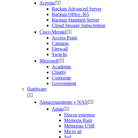
Acronis


Backup Advanced Server
Backup Office 365
Backup Standard Server
Cloud Storage Subscription
Cisco Meraki


Access Point
Camaras
Firewall
Switchs
Microsoft


Academic
Charity
Corporate
Government
Hardware


Almacenamiento y NAS


Adata


Discos externos
Memoria Ram
Memorias USB
Micro sd
Ssd