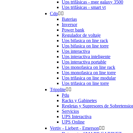
Ups trifásicas - mge galaxy 3500
Ups trifásicas - smart vt
Cdp


Baterias
Inversor
Power bank
Regulador de voltaje
Ups bifasica on line rack
Ups bifasica on line torre
Ups interactiva
Ups interactiva inteligente
Ups interactiva portable
Ups monofasica on line rack
Ups monofasica on line torre
Ups trifasica on line modular
Ups trifasica on line torre
Tripplite


Pdu
Racks y Gabinetes
Regletas y Supresores de Sobretensio
Servicios
UPS Interactiva
UPS Online
Vertiv - Liebert - Emerson

