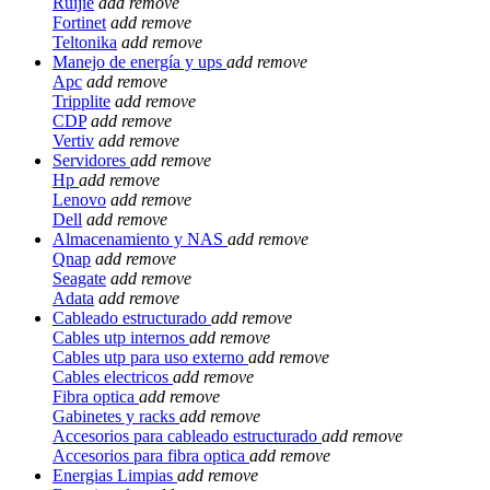
Ruijie
add
remove
Fortinet
add
remove
Teltonika
add
remove
Manejo de energía y ups
add
remove
Apc
add
remove
Tripplite
add
remove
CDP
add
remove
Vertiv
add
remove
Servidores
add
remove
Hp
add
remove
Lenovo
add
remove
Dell
add
remove
Almacenamiento y NAS
add
remove
Qnap
add
remove
Seagate
add
remove
Adata
add
remove
Cableado estructurado
add
remove
Cables utp internos
add
remove
Cables utp para uso externo
add
remove
Cables electricos
add
remove
Fibra optica
add
remove
Gabinetes y racks
add
remove
Accesorios para cableado estructurado
add
remove
Accesorios para fibra optica
add
remove
Energias Limpias
add
remove