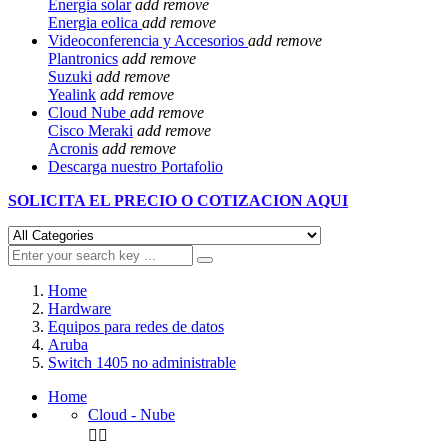
Energia solar
add
remove
Energia eolica
add
remove
Videoconferencia y Accesorios
add
remove
Plantronics
add
remove
Suzuki
add
remove
Yealink
add
remove
Cloud Nube
add
remove
Cisco Meraki
add
remove
Acronis
add
remove
Descarga nuestro Portafolio
SOLICITA EL
PRECIO O COTIZACION AQUI
Home
Hardware
Equipos para redes de datos
Aruba
Switch 1405 no administrable
Home
Cloud - Nube

