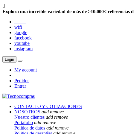

Explora una increíble variedad de más de >10.000< referencias d
twitter
wifi
google
facebook
youtube
instagram
Login
My account
Pedidos
Entrar
CONTACTO Y COTIZACIONES
NOSOTROS
add
remove
Nuestro clientes
add
remove
Portafolio
add
remove
Politica de datos
add
remove
Politica de garantías
add
remove