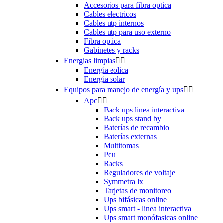
Accesorios para fibra optica
Cables electricos
Cables utp internos
Cables utp para uso externo
Fibra optica
Gabinetes y racks
Energias limpias


Energia eolica
Energia solar
Equipos para manejo de energía y ups


Apc


Back ups linea interactiva
Back ups stand by
Baterías de recambio
Baterías externas
Multitomas
Pdu
Racks
Reguladores de voltaje
Symmetra lx
Tarjetas de monitoreo
Ups bifásicas online
Ups smart - linea interactiva
Ups smart monófasicas online