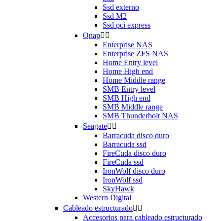
Ssd externo
Ssd M2
Ssd pci express
Qnap


Enterprise NAS
Enterprise ZFS NAS
Home Entry level
Home High end
Home Middle range
SMB Entry level
SMB High end
SMB Middle range
SMB Thunderbolt NAS
Seagate


Barracuda disco duro
Barracuda ssd
FireCuda disco duro
FireCuda ssd
IronWolf disco duro
IronWolf ssd
SkyHawk
Western Digital
Cableado estructurado


Accesorios para cableado estructurado