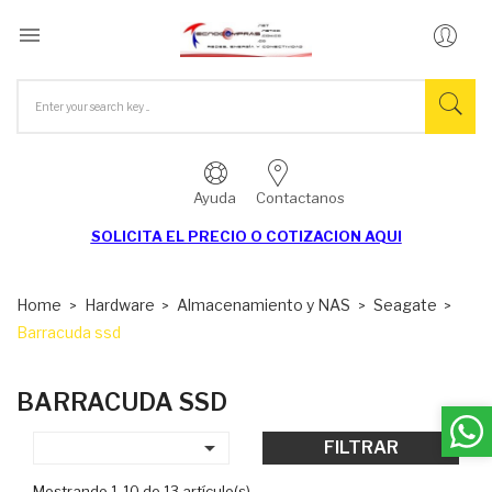

Ayuda
Contactanos
SOLICITA EL
PRECIO O COTIZACION AQUI
Home
Hardware
Almacenamiento y NAS
Seagate
Barracuda ssd
BARRACUDA SSD

FILTRAR
Mostrando 1-10 de 13 artículo(s)