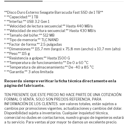
**Disco Duro Externo Seagate Barracuda Fast SSD de 1 TB**
* **Capacidad:** 1 TB
* **Interfaz:** USB 3.2 Gen 1
* **Velocidad de lectura secuencial:** Hasta 440 MB/s
* **Velocidad de escritura secuencial:** Hasta 430 MB/s
* **Tamaño del búfer:** 512 MB
* **Tipo de memoria:** TLC NAND
* **Factor de forma:** 2,5 pulgadas
* **Dimensiones:** 115,7 mm (largo) x 75,8 mm (ancho) x 10,7 mm (alto)
* **Peso:** 115 g
* **Resistencia a golpes:** Hasta 1500 G
* **Temperatura de funcionamiento:** De 0 a 60 °C
* **Temperatura de almacenamiento:** De -40 a 85 °C
* **Garantía:** 3 años limitada
Recuerda siempre verificar la ficha técnica directamente en la
página del fabricante.
TEN PRESENTE QUE ESTE PRECIO NO HACE PARTE DE UNA COTIZACIÓN
FORMAL O VENTA, SOLO SON PRECIOS REFERENCIA, PARA
INFORMACIÓN DE LOS CLIENTES. son valores totales, están sujetos a
cambios por promociones vigentes, actualizaciones y cambios del dolar.
Disponibilidad sujeta a inventarios. Cualquier inquietud técnica,
comercial no dudes en contactarnos, nuestro grupo de ingenieros estará
a tu servicio. Para ventas al por mayor te damos un excelente precio.