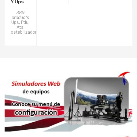
Y Ups
389
products
Ups, Pdu,
Ats,
estabilizadores