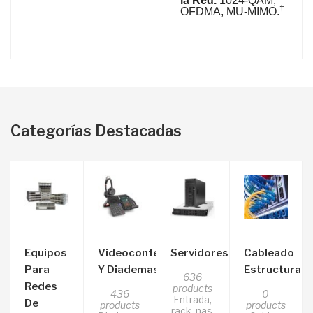
la Red.
1024-QAM,
†
OFDMA, MU-MIMO.
Categorías Destacadas
Equipos
Videoconferencia
Servidores
Cableado
Para
Y Diademas
Estructurad
636
Redes
products
436
0
Entrada,
De
products
products
rack, nas,