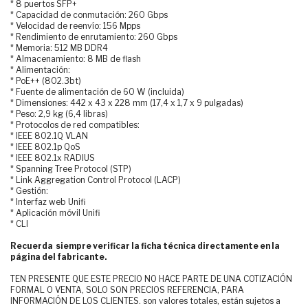
* 8 puertos SFP+
* Capacidad de conmutación: 260 Gbps
* Velocidad de reenvío: 156 Mpps
* Rendimiento de enrutamiento: 260 Gbps
* Memoria: 512 MB DDR4
* Almacenamiento: 8 MB de flash
* Alimentación:
* PoE++ (802.3bt)
* Fuente de alimentación de 60 W (incluida)
* Dimensiones: 442 x 43 x 228 mm (17,4 x 1,7 x 9 pulgadas)
* Peso: 2,9 kg (6,4 libras)
* Protocolos de red compatibles:
* IEEE 802.1Q VLAN
* IEEE 802.1p QoS
* IEEE 802.1x RADIUS
* Spanning Tree Protocol (STP)
* Link Aggregation Control Protocol (LACP)
* Gestión:
* Interfaz web Unifi
* Aplicación móvil Unifi
* CLI
Recuerda siempre verificar la ficha técnica directamente en la
página del fabricante.
TEN PRESENTE QUE ESTE PRECIO NO HACE PARTE DE UNA COTIZACIÓN
FORMAL O VENTA, SOLO SON PRECIOS REFERENCIA, PARA
INFORMACIÓN DE LOS CLIENTES. son valores totales, están sujetos a