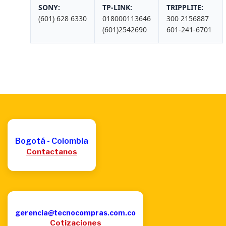
SONY:
TP-LINK:
TRIPPLITE:
(601) 628 6330
018000113646
300 2156887
(601)2542690
601-241-6701
Bogotá - Colombia
Contactanos
gerencia@tecnocompras.com.co
Cotizaciones