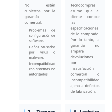
No están
Tecnocompras
cubiertos por la
asume que el
garantía
cliente conoce
comercial:
las
especificaciones
Problemas de
de lo comprado.
configuración de
Por lo tanto, la
software.
garantía no
Daños causados
ampara
por virus o
devoluciones
malware.
por
Incompatibilidad
insatisfacción
con sistemas no
comercial o
autorizados.
incompatibilidad
ajena a defectos
de fabricación.
7. Tiempos
8. Logística