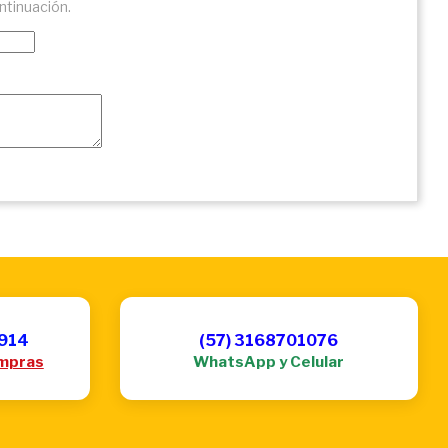
ntinuación.
6914
(57) 3168701076
mpras
WhatsApp y Celular