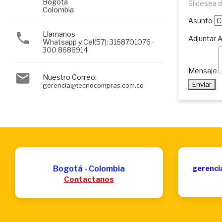
Bogota
Si desea d
Colombia
Asunto
Llamanos

Adjuntar 
Whatsapp y Cel(57): 3168701076 -
300 8686914
Mensaje

Nuestro Correo:
Enviar
gerencia@tecnocompras.com.co
Bogotá - Colombia
gerenci
Contactanos