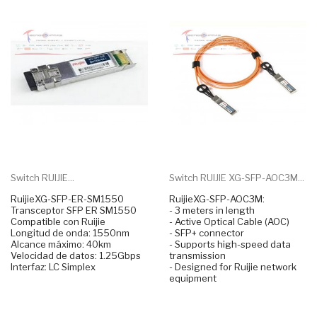
Switch RUIJIE...
Switch RUIJIE XG-SFP-AOC3M...
RuijieXG-SFP-ER-SM1550
RuijieXG-SFP-AOC3M:
Transceptor SFP ER SM1550
- 3 meters in length
Compatible con Ruijie
- Active Optical Cable (AOC)
Longitud de onda: 1550nm
- SFP+ connector
Alcance máximo: 40km
- Supports high-speed data
Velocidad de datos: 1.25Gbps
transmission
Interfaz: LC Simplex
- Designed for Ruijie network
equipment