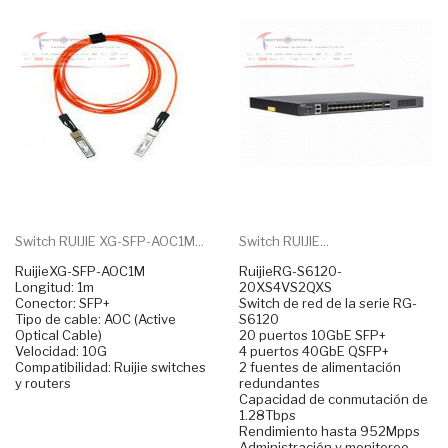
Switch RUIJIE XG-SFP-AOC1M...
Switch RUIJIE...
RuijieXG-SFP-AOC1M
RuijieRG-S6120-
Longitud: 1m
20XS4VS2QXS
Conector: SFP+
Switch de red de la serie RG-
Tipo de cable: AOC (Active
S6120
Optical Cable)
20 puertos 10GbE SFP+
Velocidad: 10G
4 puertos 40GbE QSFP+
Compatibilidad: Ruijie switches
2 fuentes de alimentación
y routers
redundantes
Capacidad de conmutación de
1.28Tbps
Rendimiento hasta 952Mpps
Administración y monitoreo