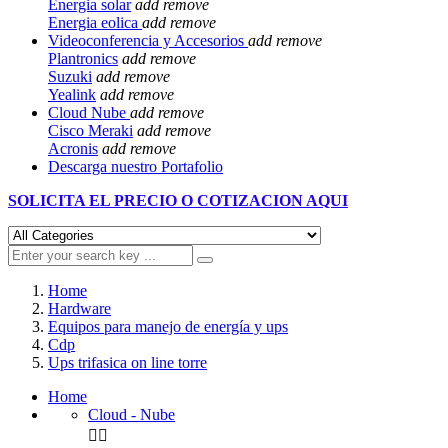
Energia solar
add
remove
Energia eolica
add
remove
Videoconferencia y Accesorios
add
remove
Plantronics
add
remove
Suzuki
add
remove
Yealink
add
remove
Cloud Nube
add
remove
Cisco Meraki
add
remove
Acronis
add
remove
Descarga nuestro Portafolio
SOLICITA EL
PRECIO O COTIZACION AQUI
Home
Hardware
Equipos para manejo de energía y ups
Cdp
Ups trifasica on line torre
Home
Cloud - Nube

