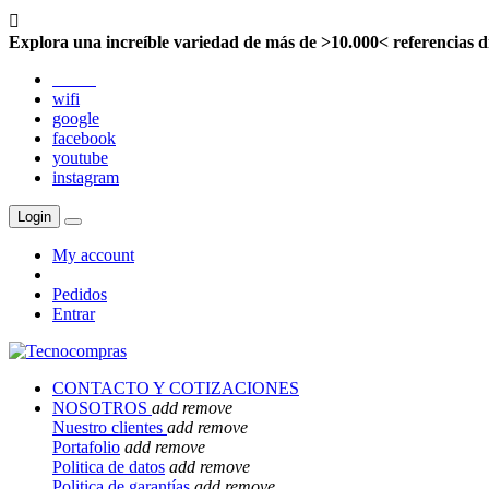

Explora una increíble variedad de más de >10.000< referencias d
twitter
wifi
google
facebook
youtube
instagram
Login
My account
Pedidos
Entrar
CONTACTO Y COTIZACIONES
NOSOTROS
add
remove
Nuestro clientes
add
remove
Portafolio
add
remove
Politica de datos
add
remove
Politica de garantías
add
remove