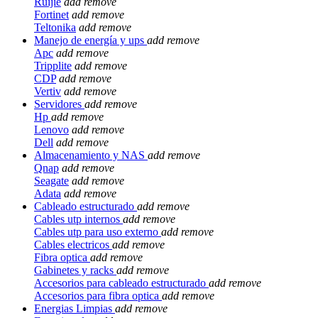
Ruijie
add
remove
Fortinet
add
remove
Teltonika
add
remove
Manejo de energía y ups
add
remove
Apc
add
remove
Tripplite
add
remove
CDP
add
remove
Vertiv
add
remove
Servidores
add
remove
Hp
add
remove
Lenovo
add
remove
Dell
add
remove
Almacenamiento y NAS
add
remove
Qnap
add
remove
Seagate
add
remove
Adata
add
remove
Cableado estructurado
add
remove
Cables utp internos
add
remove
Cables utp para uso externo
add
remove
Cables electricos
add
remove
Fibra optica
add
remove
Gabinetes y racks
add
remove
Accesorios para cableado estructurado
add
remove
Accesorios para fibra optica
add
remove
Energias Limpias
add
remove