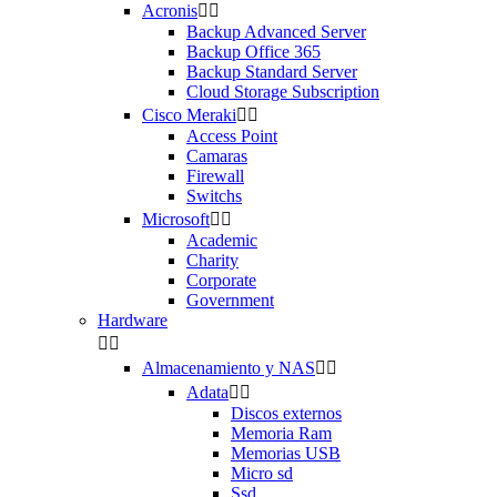
Acronis


Backup Advanced Server
Backup Office 365
Backup Standard Server
Cloud Storage Subscription
Cisco Meraki


Access Point
Camaras
Firewall
Switchs
Microsoft


Academic
Charity
Corporate
Government
Hardware


Almacenamiento y NAS


Adata


Discos externos
Memoria Ram
Memorias USB
Micro sd
Ssd