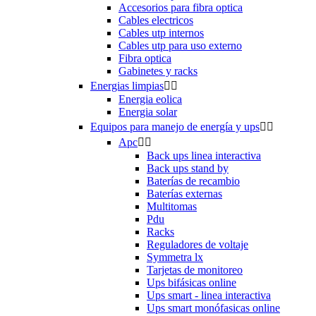
Accesorios para fibra optica
Cables electricos
Cables utp internos
Cables utp para uso externo
Fibra optica
Gabinetes y racks
Energias limpias


Energia eolica
Energia solar
Equipos para manejo de energía y ups


Apc


Back ups linea interactiva
Back ups stand by
Baterías de recambio
Baterías externas
Multitomas
Pdu
Racks
Reguladores de voltaje
Symmetra lx
Tarjetas de monitoreo
Ups bifásicas online
Ups smart - linea interactiva
Ups smart monófasicas online