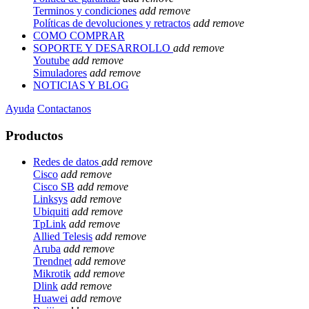
Terminos y condiciones
add
remove
Políticas de devoluciones y retractos
add
remove
COMO COMPRAR
SOPORTE Y DESARROLLO
add
remove
Youtube
add
remove
Simuladores
add
remove
NOTICIAS Y BLOG
Ayuda
Contactanos
Productos
Redes de datos
add
remove
Cisco
add
remove
Cisco SB
add
remove
Linksys
add
remove
Ubiquiti
add
remove
TpLink
add
remove
Allied Telesis
add
remove
Aruba
add
remove
Trendnet
add
remove
Mikrotik
add
remove
Dlink
add
remove
Huawei
add
remove