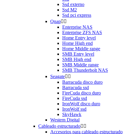
Ssd externo
Ssd M2
Ssd pci express
Qnap


Enterprise NAS
Enterprise ZFS NAS
Home Entry level
Home High end
Home Middle range
SMB Entry level
SMB High end
SMB Middle range
SMB Thunderbolt NAS
Seagate


Barracuda disco duro
Barracuda ssd
FireCuda disco duro
FireCuda ssd
IronWolf disco duro
IronWolf ssd
SkyHawk
Western Digital
Cableado estructurado


Accesorios para cableado estructurado