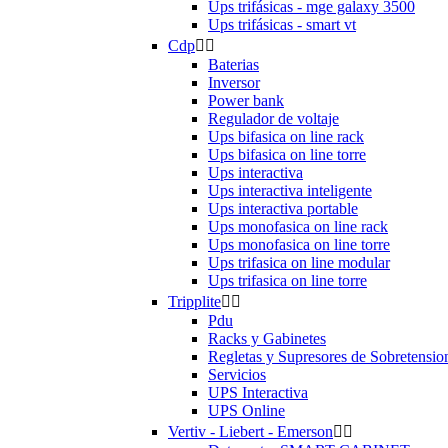
Ups trifásicas - mge galaxy 3500
Ups trifásicas - smart vt
Cdp


Baterias
Inversor
Power bank
Regulador de voltaje
Ups bifasica on line rack
Ups bifasica on line torre
Ups interactiva
Ups interactiva inteligente
Ups interactiva portable
Ups monofasica on line rack
Ups monofasica on line torre
Ups trifasica on line modular
Ups trifasica on line torre
Tripplite


Pdu
Racks y Gabinetes
Regletas y Supresores de Sobretensio
Servicios
UPS Interactiva
UPS Online
Vertiv - Liebert - Emerson

