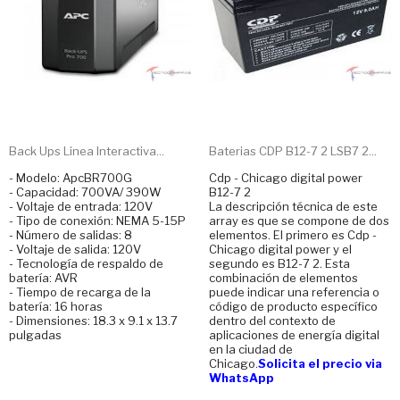
Back Ups Linea Interactiva...
Baterias CDP B12-7 2 LSB7 2...
- Modelo: ApcBR700G
Cdp - Chicago digital power
- Capacidad: 700VA/ 390W
B12-7 2
- Voltaje de entrada: 120V
La descripción técnica de este
- Tipo de conexión: NEMA 5-15P
array es que se compone de dos
- Número de salidas: 8
elementos. El primero es Cdp -
- Voltaje de salida: 120V
Chicago digital power y el
- Tecnología de respaldo de
segundo es B12-7 2. Esta
batería: AVR
combinación de elementos
- Tiempo de recarga de la
puede indicar una referencia o
batería: 16 horas
código de producto específico
- Dimensiones: 18.3 x 9.1 x 13.7
dentro del contexto de
pulgadas
aplicaciones de energía digital
en la ciudad de
Chicago.
Solicita el precio via
WhatsApp