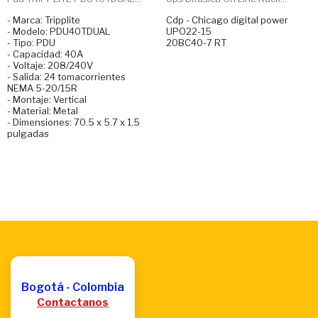
- Marca: Tripplite
Cdp - Chicago digital power
- Modelo: PDU40TDUAL
UPO22-15
- Tipo: PDU
20BC40-7 RT
- Capacidad: 40A
- Voltaje: 208/240V
- Salida: 24 tomacorrientes
NEMA 5-20/15R
- Montaje: Vertical
- Material: Metal
- Dimensiones: 70.5 x 5.7 x 1.5
pulgadas
Bogotá - Colombia
Contactanos