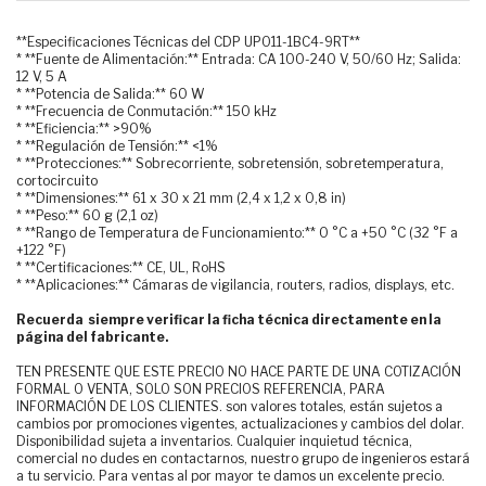
**Especificaciones Técnicas del CDP UPO11-1BC4-9RT**
* **Fuente de Alimentación:** Entrada: CA 100-240 V, 50/60 Hz; Salida:
12 V, 5 A
* **Potencia de Salida:** 60 W
* **Frecuencia de Conmutación:** 150 kHz
* **Eficiencia:** >90%
* **Regulación de Tensión:** <1%
* **Protecciones:** Sobrecorriente, sobretensión, sobretemperatura,
cortocircuito
* **Dimensiones:** 61 x 30 x 21 mm (2,4 x 1,2 x 0,8 in)
* **Peso:** 60 g (2,1 oz)
* **Rango de Temperatura de Funcionamiento:** 0 °C a +50 °C (32 °F a
+122 °F)
* **Certificaciones:** CE, UL, RoHS
* **Aplicaciones:** Cámaras de vigilancia, routers, radios, displays, etc.
Recuerda siempre verificar la ficha técnica directamente en la
página del fabricante.
TEN PRESENTE QUE ESTE PRECIO NO HACE PARTE DE UNA COTIZACIÓN
FORMAL O VENTA, SOLO SON PRECIOS REFERENCIA, PARA
INFORMACIÓN DE LOS CLIENTES. son valores totales, están sujetos a
cambios por promociones vigentes, actualizaciones y cambios del dolar.
Disponibilidad sujeta a inventarios. Cualquier inquietud técnica,
comercial no dudes en contactarnos, nuestro grupo de ingenieros estará
a tu servicio. Para ventas al por mayor te damos un excelente precio.