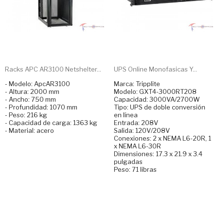
Racks APC AR3100 Netshelter...
UPS Online Monofasicas Y...
- Modelo: ApcAR3100
Marca: Tripplite
- Altura: 2000 mm
Modelo: GXT4-3000RT208
- Ancho: 750 mm
Capacidad: 3000VA/2700W
- Profundidad: 1070 mm
Tipo: UPS de doble conversión
- Peso: 216 kg
en línea
- Capacidad de carga: 1363 kg
Entrada: 208V
- Material: acero
Salida: 120V/208V
Conexiones: 2 x NEMA L6-20R, 1
x NEMA L6-30R
Dimensiones: 17.3 x 21.9 x 3.4
pulgadas
Peso: 71 libras