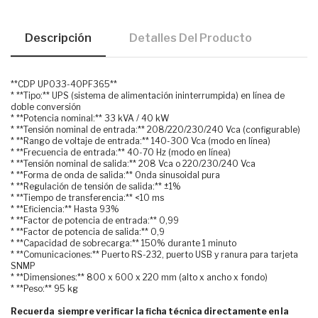
Descripción
Detalles Del Producto
**CDP UPO33-40PF365**
* **Tipo:** UPS (sistema de alimentación ininterrumpida) en línea de
doble conversión
* **Potencia nominal:** 33 kVA / 40 kW
* **Tensión nominal de entrada:** 208/220/230/240 Vca (configurable)
* **Rango de voltaje de entrada:** 140-300 Vca (modo en línea)
* **Frecuencia de entrada:** 40-70 Hz (modo en línea)
* **Tensión nominal de salida:** 208 Vca o 220/230/240 Vca
* **Forma de onda de salida:** Onda sinusoidal pura
* **Regulación de tensión de salida:** ±1%
* **Tiempo de transferencia:** <10 ms
* **Eficiencia:** Hasta 93%
* **Factor de potencia de entrada:** 0,99
* **Factor de potencia de salida:** 0,9
* **Capacidad de sobrecarga:** 150% durante 1 minuto
* **Comunicaciones:** Puerto RS-232, puerto USB y ranura para tarjeta
SNMP
* **Dimensiones:** 800 x 600 x 220 mm (alto x ancho x fondo)
* **Peso:** 95 kg
Recuerda siempre verificar la ficha técnica directamente en la