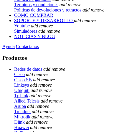
Terminos y condiciones
add
remove
Políticas de devoluciones y retractos
add
remove
COMO COMPRAR
SOPORTE Y DESARROLLO
add
remove
Youtube
add
remove
Simuladores
add
remove
NOTICIAS Y BLOG
Ayuda
Contactanos
Productos
Redes de datos
add
remove
Cisco
add
remove
Cisco SB
add
remove
Linksys
add
remove
Ubiquiti
add
remove
TpLink
add
remove
Allied Telesis
add
remove
Aruba
add
remove
Trendnet
add
remove
Mikrotik
add
remove
Dlink
add
remove
Huawei
add
remove