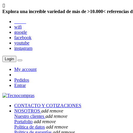

Explora una increíble variedad de más de >10.000< referencias d
twitter
wifi
google
facebook
youtube
instagram
Login
My account
Pedidos
Entrar
CONTACTO Y COTIZACIONES
NOSOTROS
add
remove
Nuestro clientes
add
remove
Portafolio
add
remove
Politica de datos
add
remove
Politica de garantías
add
remove