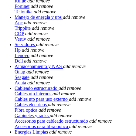
Ruijie
add
remove
Fortinet
add
remove
Teltonika
add
remove
Manejo de energía y ups
add
remove
Apc
add
remove
Tripplite
add
remove
CDP
add
remove
Vertiv
add
remove
Servidores
add
remove
Hp
add
remove
Lenovo
add
remove
Dell
add
remove
Almacenamiento y NAS
add
remove
Qnap
add
remove
Seagate
add
remove
Adata
add
remove
Cableado estructurado
add
remove
Cables utp internos
add
remove
Cables utp para uso externo
add
remove
Cables electricos
add
remove
Fibra optica
add
remove
Gabinetes y racks
add
remove
Accesorios para cableado estructurado
add
remove
Accesorios para fibra optica
add
remove
Energias Limpias
add
remove