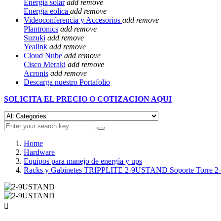
Energia solar
add
remove
Energia eolica
add
remove
Videoconferencia y Accesorios
add
remove
Plantronics
add
remove
Suzuki
add
remove
Yealink
add
remove
Cloud Nube
add
remove
Cisco Meraki
add
remove
Acronis
add
remove
Descarga nuestro Portafolio
SOLICITA EL
PRECIO O COTIZACION AQUI
Home
Hardware
Equipos para manejo de energía y ups
Racks y Gabinetes TRIPPLITE 2-9USTAND Soporte Torre 2-9
