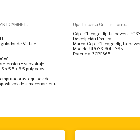
ART CABINET...
Ups Trifasica On Line Torre...
e
Cdp - Chicago digital powerUPO
1T
Descripción técnica:
egulador de Voltaje
Marca: Cdp - Chicago digital powe
Modelo: UPO33-30PF365
Potencia: 30PF365
800W
bretension y subvoltaje
.5 x 5.5 x 3.5 pulgadas
Computadoras, equipos de
ispositivos de almacenamiento