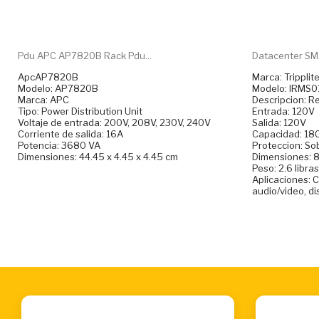
Pdu APC AP7820B Rack Pdu...
Datacenter SM
ApcAP7820B
Marca: Tripplit
Modelo: AP7820B
Modelo: IRMS0
Marca: APC
Descripcion: R
Tipo: Power Distribution Unit
Entrada: 120V
Voltaje de entrada: 200V, 208V, 230V, 240V
Salida: 120V
Corriente de salida: 16A
Capacidad: 1
Potencia: 3680 VA
Proteccion: So
Dimensiones: 44.45 x 4.45 x 4.45 cm
Dimensiones: 8
Peso: 2.6 libras
Aplicaciones: 
audio/video, d