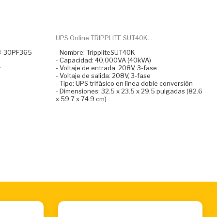
UPS Online TRIPPLITE SUT40K...
33-30PF365
- Nombre: TrippliteSUT40K
- Capacidad: 40,000VA (40kVA)
r
- Voltaje de entrada: 208V, 3-fase
- Voltaje de salida: 208V, 3-fase
- Tipo: UPS trifásico en línea doble conversión
- Dimensiones: 32.5 x 23.5 x 29.5 pulgadas (82.6
x 59.7 x 74.9 cm)