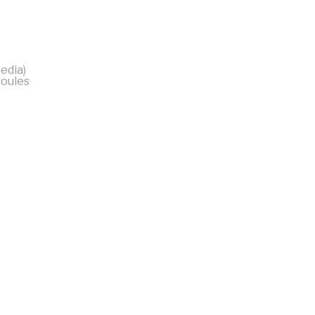
edia)
joules