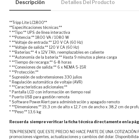
Descripción
Detalles Del Producto
**Tripp Lite LC1800**
**Especificaciones técnicas:**
* **Tipo:** UPS de línea interactiva
* **Potencia:** 1800 VA / 1080 W
* **Voltaje de entrada:** 120 V CA (60 Hz)
* **Voltaje de salida:** 120 V CA (60 Hz)
* **Baterías:** 4 x 12V 7Ah, reemplazables en caliente
* **Autonomía de la batería:** Hasta 9 minutos a plena carga
* **Tiempo de recarga:** 6-8 horas
* **Conexiones de salida:** 6 x NEMA 5-15R
* **Protección:**
* Supresión de sobretensiones 330 julios
* Regulación automática de voltaje (AVR)
* **Características adicionales:**
* Pantalla LCD con información en tiempo real
* Puerto USB para gestión remota
* Software PowerAlert para administración y apagado remoto
* **Dimensiones:** 19,3 cm de alto x 12,7 cm de ancho x 38,2 cm de pro
* **Peso:** 13,6 kg
Recuerda siempre verificar la ficha técnica directamente en la pág
TEN PRESENTE QUE ESTE PRECIO NO HACE PARTE DE UNA COTIZACIÓN FOR
promociones vigentes, actualizaciones y cambios del dolar. Disponibilida