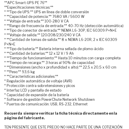
**APC Smart-UPS PE 76**
**Especificaciones técnicas:**
* **Tipo de UPS:** UPS en línea de doble conversión
* **Capacidad de potencia:** 7680 VA / 5600 W
* **Voltaje de entrada:** 100-280 V CA
* **Rango de frecuencia de entrada:** 40-70 Hz (detección automática)
* **Tipo de conector de entrada:** NEMA L6-30P, IEC 60309 P+N+E
* **Voltaje de salida:** 120/208/230/240 V CA
* **Cantidad de tomas de salida:** 8 x NEMA L6-20R, 2 x IEC 60309
P+N+E
* **Tipo de batería:** Batería interna sellada de plomo-ácido
* **Cantidad de baterías:** 12 x 12 V / 9 Ah
* **Tiempo de funcionamiento:** Hasta 10 minutos con carga completa
* **Tiempo de recarga:** 3 horas al 90% de capacidad
* **Dimensiones (ancho x profundidad x alto):** 22,5 x 20,5 x 60 cm
* **Peso:** 93,6 kg
* **Características adicionales:**
* Regulación automática de voltaje (AVR)
* Protección contra sobretensiones y picos
* Interfaz LCD y pantalla de estado
* Capacidad de expansión de la batería
* Software de gestión PowerChute Network Shutdown
* Puertos de comunicación: USB, RS-232, Ethernet
Recuerda siempre verificar la ficha técnica directamente en la
página del fabricante.
TEN PRESENTE QUE ESTE PRECIO NO HACE PARTE DE UNA COTIZACIÓN