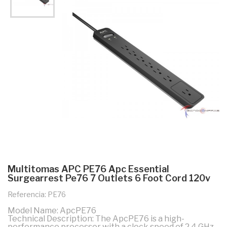
Multitomas APC PE76 Apc Essential
Surgearrest Pe76 7 Outlets 6 Foot Cord 120v
Referencia: PE76
Model Name: ApcPE76
Technical Description: The ApcPE76 is a high-
performance processor with a clock speed of 2.4 GHz,