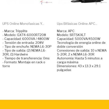
UPS Online Monofasicas Y...
Ups Bifásicas Online APC...
- Marca: Tripplite
Marca: APC
- Modelo: GXT4-6000RT208
Modelo: SRT5KXLT
- Capacidad: 6000VA / 4800W
Capacidad: 5000VA/4500W
- Tensión de entrada: 208V
Tecnología de energía online de
- Tipo de enchufe: NEMA L6-30P
doble conversión
- Tipo de salida: (2) NEMA L6-
Conexiones de salida: 10 x NEMA
30R, (1) Hardwire
5-20R, 2 x NEMA L6-30R
- Tiempo de transferencia: 0ms
Autonomía: Hasta 5 minutos a
- Formato: Montaje en rack o
carga máxima
torre
Dimensiones: 43 x 13.3 x 29.1
pulgadas