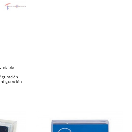
variable
figuración
onfiguración