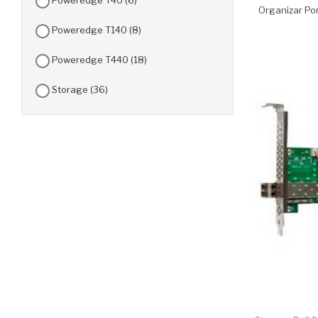
Poweredge T40
(6)
Organizar Por
Poweredge T140
(8)
Poweredge T440
(18)
Storage
(36)