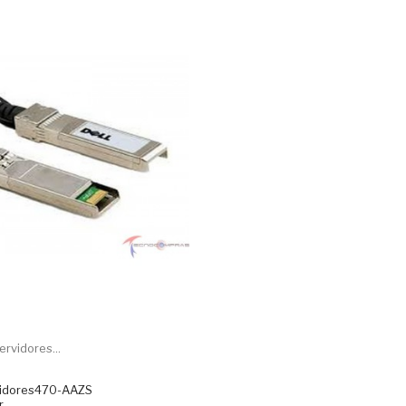
ervidores...
vidores470-AAZS
r