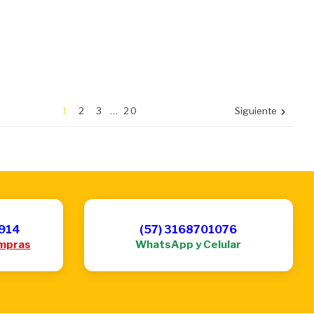
1
2
3
…
20
Siguiente

6914
(57) 3168701076
mpras
WhatsApp y Celular