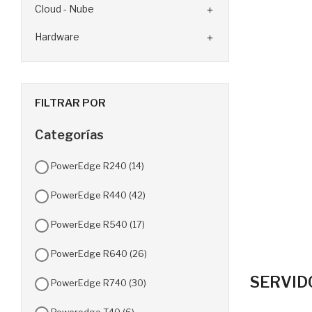
Cloud - Nube

Hardware

FILTRAR POR
Categorías
PowerEdge R240
(14)
PowerEdge R440
(42)
PowerEdge R540
(17)
PowerEdge R640
(26)
SERVID
PowerEdge R740
(30)