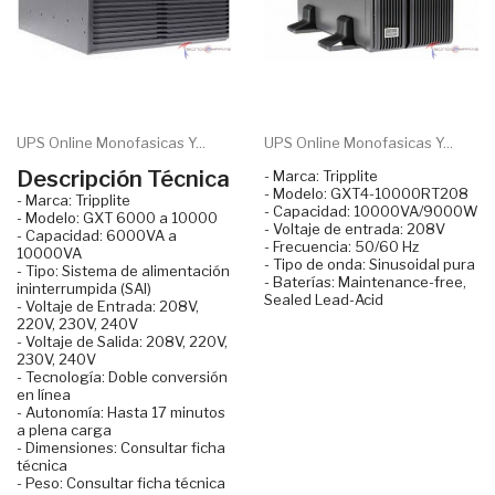
UPS Online Monofasicas Y...
UPS Online Monofasicas Y...
Descripción Técnica
- Marca: Tripplite
- Modelo: GXT4-10000RT208
- Marca: Tripplite
- Capacidad: 10000VA/9000W
- Modelo: GXT 6000 a 10000
- Voltaje de entrada: 208V
- Capacidad: 6000VA a
- Frecuencia: 50/60 Hz
10000VA
- Tipo de onda: Sinusoidal pura
- Tipo: Sistema de alimentación
- Baterías: Maintenance-free,
ininterrumpida (SAI)
Sealed Lead-Acid
- Voltaje de Entrada: 208V,
220V, 230V, 240V
- Voltaje de Salida: 208V, 220V,
230V, 240V
- Tecnología: Doble conversión
en línea
- Autonomía: Hasta 17 minutos
a plena carga
- Dimensiones: Consultar ficha
técnica
- Peso: Consultar ficha técnica