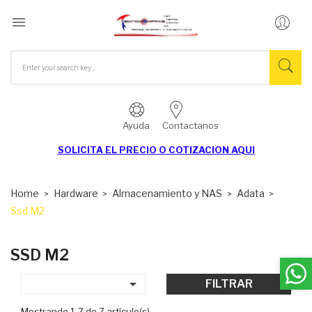

Ayuda
Contactanos
SOLICITA EL
PRECIO O COTIZACION AQUI
Home
Hardware
Almacenamiento y NAS
Adata
Ssd M2
SSD M2

FILTRAR
Mostrando 1-7 de 7 artículo(s)