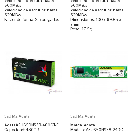
Velocidad de lectura: hasta
Velocidad de lectura: hasta
560MB/s
560MB/s
Velocidad de escritura: hasta
Velocidad de escritura: hasta
520MB/s
520MB/s
Factor de forma: 2.5 pulgadas
Dimensiones: 100 x 69.85 x
7mm
Peso: 47.5g
Ssd M2 Adata...
Ssd M2 Adata...
AdataASU650NS38-480GT-C
Marca: Adata
Capacidad: 480GB
Modelo: ASU650NS38-240GT-