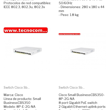
Protocolos de red compatibles:
50/60Hz
IEEE 802.3, 802.3u, 802.3x
- Dimensiones: 280 x 180 x 44
mm
- Peso: 1.8 kg
Swtich Cisco Sb...
Swtich Cisco Sb...
Marca: Cisco
Cisco Small BusinessCBS350-
Línea de producto: Small
8P-2G-NA
BusinessCBS350
8 port Gigabit PoE switch
Modelo: 8P-E-2G-NA
2 Gigabit Ethernet uplink ports