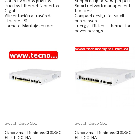
Conectividad: 8 puertos
Supports up to 30W per port
Puertos Ethernet: 2 puertos
Smart network management
Gigabit
features
Alimentación a través de
Compact design for small
Ethernet: Sí
businesses
Formato: Montaje en rack
Energy Efficient Ethernet for
power savings
Swtich Cisco Sb...
Swtich Cisco Sb...
Cisco Small BusinessCBS350-
Cisco Small BusinessCBS350-
8FP-E-2G-NA
8FP-2G-NA