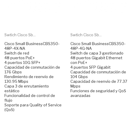
Swtich Cisco Sb...
Swtich Cisco Sb...
Cisco Small BusinessCBS350-
Cisco Small BusinessCBS350-
48P-4X-NA
48P-4G-NA
Switch de red
Switch de capa 3 gestionado
48 puertos PoE+
48 puertos Gigabit Ethernet
4 puertos 10G SFP+
con PoE+
Capacidad de conmutación de
4 puertos SFP Gigabit
176 Gbps
Capacidad de conmutación de
Rendimiento de reenvío de
104 Gbps
130.95 Mbps
Capacidad de reenvío de 77.37
Capa 3 de enrutamiento
Mpps
estático
Funciones de seguridad y QoS
Funcionalidad de control de
avanzadas
flujo
Soporte para Quality of Service
(QoS)