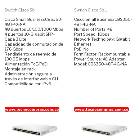
Swtich Cisco Sb...
Swtich Cisco Sb...
Cisco Small BusinessCBS350-
Cisco Small BusinessCBS350-
48T-4X-NA
48T-4G-NA
48 puertos 10/100/1000 Mbps
Number of Ports: 48
4 puertos 10-Gigabit SFP+
Port Speed: 1Gbps
Capa 3 Lite
Network Technology: Gigabit
Capacidad de conmutación de
Ethernet
176 Gbps
PoE: No
Rendimiento de reenvío de
Form Factor: Rack-mountable
130,95 Mpps
Power Source: AC Adapter
Alimentación PoE/PoE+
Model: CBS350-48T-4G-NA
Montaje en rack
Administración segura a
través de interfaz web o CLI
Compatibilidad con IPv6