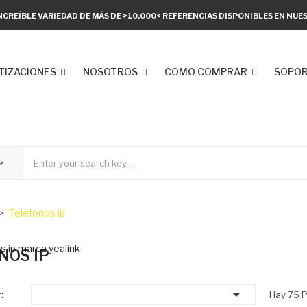
NCREÍBLE VARIEDAD DE MÁS DE >10.000< REFERENCIAS DISPONIBLES EN NU
TIZACIONES
NOSOTROS
COMO COMPRAR
SOPOR
Telefonos ip
s ip marca yealink
NOS IP

:
Hay 75 P