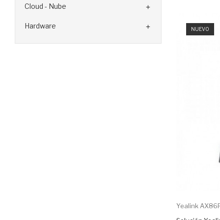
Cloud - Nube

Hardware

NUEVO
Yealink AX86R 