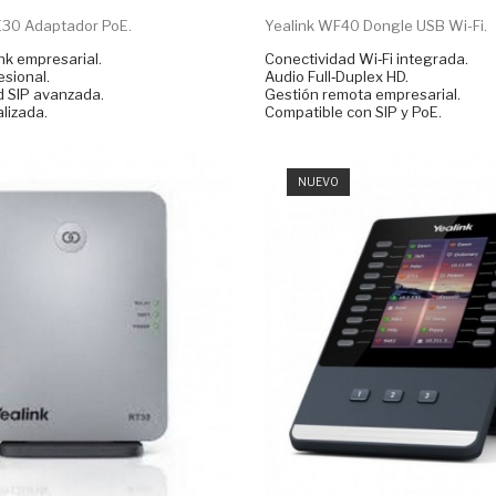
E30 Adaptador PoE.
Yealink WF40 Dongle USB Wi-Fi.
nk empresarial.
Conectividad Wi‑Fi integrada.
sional.
Audio Full‑Duplex HD.
d SIP avanzada.
Gestión remota empresarial.
lizada.
Compatible con SIP y PoE.
NUEVO