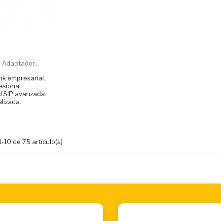
 Adaptador...
nk empresarial.
sional.
d SIP avanzada.
lizada.
-10 de 75 artículo(s)