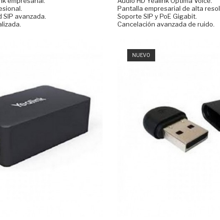
nk empresarial.
Audio HD Yealink Optima Voice.
sional.
Pantalla empresarial de alta reso
d SIP avanzada.
Soporte SIP y PoE Gigabit.
lizada.
Cancelación avanzada de ruido.
NUEVO