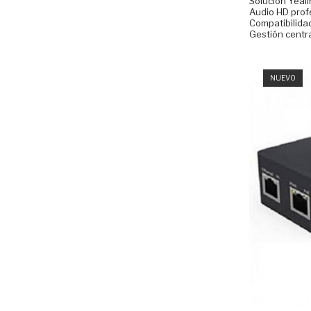
Solución Yeali
Audio HD profe
Compatibilida
Gestión centra
NUEVO