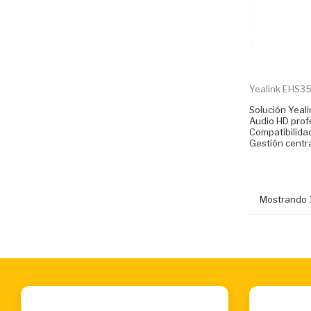
Yealink EHS35
Solución Yeali
Audio HD profe
Compatibilida
Gestión centra
Mostrando 1