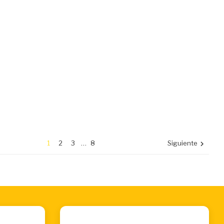
1
2
3
…
8
Siguiente
