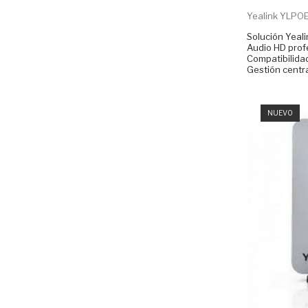
Yealink YLPO
Solución Yeali
Audio HD profe
Compatibilida
Gestión centra
NUEVO