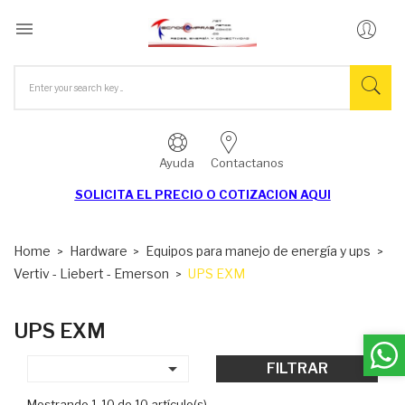

Ayuda
Contactanos
SOLICITA EL
PRECIO O COTIZACION AQUI
Home
Hardware
Equipos para manejo de energía y ups
Vertiv - Liebert - Emerson
UPS EXM
UPS EXM

FILTRAR
Mostrando 1-10 de 10 artículo(s)