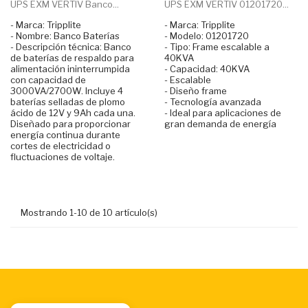
UPS EXM VERTIV Banco...
UPS EXM VERTIV 01201720...
- Marca: Tripplite
- Marca: Tripplite
- Nombre: Banco Baterías
- Modelo: 01201720
- Descripción técnica: Banco
- Tipo: Frame escalable a
de baterías de respaldo para
40KVA
alimentación ininterrumpida
- Capacidad: 40KVA
con capacidad de
- Escalable
3000VA/2700W. Incluye 4
- Diseño frame
baterías selladas de plomo
- Tecnología avanzada
ácido de 12V y 9Ah cada una.
- Ideal para aplicaciones de
Diseñado para proporcionar
gran demanda de energía
energía continua durante
cortes de electricidad o
fluctuaciones de voltaje.
Mostrando 1-10 de 10 artículo(s)