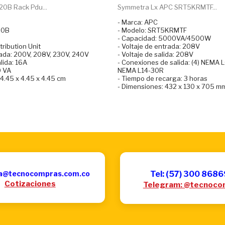
0B Rack Pdu...
Symmetra Lx APC SRT5KRMTF...
- Marca: APC
20B
- Modelo: SRT5KRMTF
- Capacidad: 5000VA/4500W
tribution Unit
- Voltaje de entrada: 208V
rada: 200V, 208V, 230V, 240V
- Voltaje de salida: 208V
lida: 16A
- Conexiones de salida: (4) NEMA L
0 VA
NEMA L14-30R
4.45 x 4.45 x 4.45 cm
- Tiempo de recarga: 3 horas
- Dimensiones: 432 x 130 x 705 m
a@tecnocompras.com.co
Tel: (57) 300 868
Cotizaciones
Telegram: @tecnoco