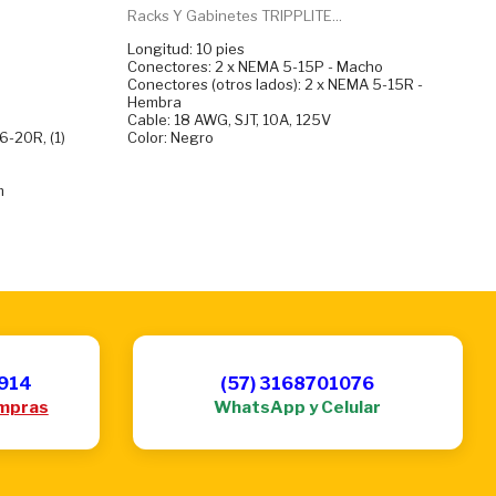
Racks Y Gabinetes TRIPPLITE...
Longitud: 10 pies
Conectores: 2 x NEMA 5-15P - Macho
Conectores (otros lados): 2 x NEMA 5-15R -
Hembra
Cable: 18 AWG, SJT, 10A, 125V
6-20R, (1)
Color: Negro
m
6914
(57) 3168701076
mpras
WhatsApp y Celular