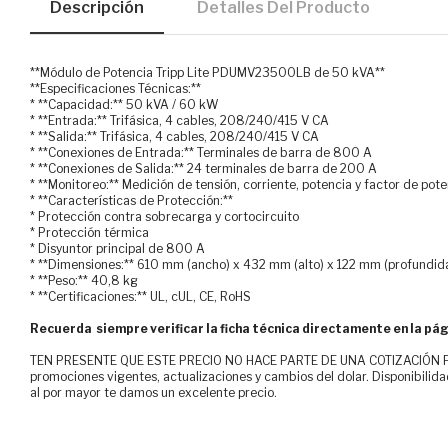
Descripción
Detalles Del Producto
**Módulo de Potencia Tripp Lite PDUMV23500LB de 50 kVA**
**Especificaciones Técnicas:**
* **Capacidad:** 50 kVA / 60 kW
* **Entrada:** Trifásica, 4 cables, 208/240/415 V CA
* **Salida:** Trifásica, 4 cables, 208/240/415 V CA
* **Conexiones de Entrada:** Terminales de barra de 800 A
* **Conexiones de Salida:** 24 terminales de barra de 200 A
* **Monitoreo:** Medición de tensión, corriente, potencia y factor de pot
* **Características de Protección:**
* Protección contra sobrecarga y cortocircuito
* Protección térmica
* Disyuntor principal de 800 A
* **Dimensiones:** 610 mm (ancho) x 432 mm (alto) x 122 mm (profundid
* **Peso:** 40,8 kg
* **Certificaciones:** UL, cUL, CE, RoHS
Recuerda siempre verificar la ficha técnica directamente en la pág
TEN PRESENTE QUE ESTE PRECIO NO HACE PARTE DE UNA COTIZACIÓN FOR
promociones vigentes, actualizaciones y cambios del dolar. Disponibilida
al por mayor te damos un excelente precio.