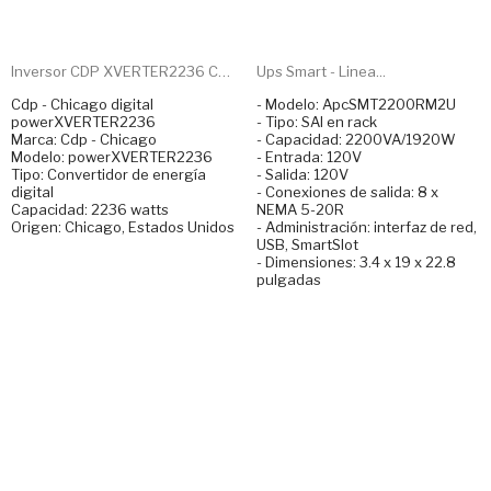
Inversor CDP XVERTER2236 CA...
Ups Smart - Linea...
Cdp - Chicago digital
- Modelo: ApcSMT2200RM2U
powerXVERTER2236
- Tipo: SAI en rack
Marca: Cdp - Chicago
- Capacidad: 2200VA/1920W
Modelo: powerXVERTER2236
- Entrada: 120V
Tipo: Convertidor de energía
- Salida: 120V
digital
- Conexiones de salida: 8 x
Capacidad: 2236 watts
NEMA 5-20R
Origen: Chicago, Estados Unidos
- Administración: interfaz de red,
USB, SmartSlot
- Dimensiones: 3.4 x 19 x 22.8
pulgadas