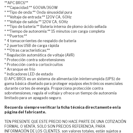
**APC BRC6**
* **Capacidad:** 600VA/360W
* **Tipo de onda:** Onda sinusoidal pura
* **Voltaje de entrada:** 120V CA, 60Hz
* **Voltaje de salida:** 120V CA, 60Hz
* **Tipo de batería:** Batería interna de plomo-ácido sellada
* **Tiempo de autonomía:** 15 minutos con carga completa
* **Puertos:**
* 4 tomacorrientes de respaldo de batería
* 2 puertos USB de carga rápida
* **Otras características:**
* Regulación automática de voltaje (AVR)
* Protección contra sobretensiones
* Protección contra cortocircuitos
* Arranque en frío
* Indicadores LED de estado
El APC BRC6 es un sistema de alimentación ininterrumpida (UPS) de
gama básica diseñado para proteger equipos electrónicos esenciales
durante cortes de energía. Proporciona protección contra
sobretensiones, regula el voltaje y ofrece un tiempo de autonomía
limitado para un apagado seguro.
Recuerda siempre verificar la ficha técnica directamente en la
página del fabricante.
TEN PRESENTE QUE ESTE PRECIO NO HACE PARTE DE UNA COTIZACIÓN
FORMAL O VENTA, SOLO SON PRECIOS REFERENCIA, PARA
INFORMACIÓN DE LOS CLIENTES. son valores totales, están sujetos a