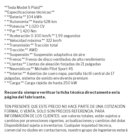
**Tesla Model S Plaid**
**Especificaciones técnicas:**
* **Batería:** 104 kWh
* **Autonomía:** Hasta 628 km
* **Potencia:** 1.020 CV
* **Par:** 1.420 Nm
* **Aceleración 0-100 km/h:** 1,99 segundos
* **Velocidad máxima:** 322 km/h
* **Transmisión:** Tracción total
* **Tracción:** AWD
* **Suspensión:** Suspensión adaptativa de aire
* **Frenos:** Frenos de disco ventilados de alto rendimiento
* **Llantas:** Llantas de aleación forjadas de 21 pulgadas
* **Neumáticos:** Michelin Pilot Sport 4S
* **Interior:** Asientos de cuero napa, pantalla táctil central de 17
pulgadas, sistema de sonido envolvente premium
* **Carga:** Carga rápida de hasta 250 kW
Recuerda siempre verificar la ficha técnica directamente en la
página del fabricante.
TEN PRESENTE QUE ESTE PRECIO NO HACE PARTE DE UNA COTIZACIÓN
FORMAL O VENTA, SOLO SON PRECIOS REFERENCIA, PARA
INFORMACIÓN DE LOS CLIENTES. son valores totales, están sujetos a
cambios por promociones vigentes, actualizaciones y cambios del dolar.
Disponibilidad sujeta a inventarios. Cualquier inquietud técnica,
comercial no dudes en contactarnos, nuestro grupo de ingenieros estará