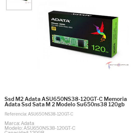
Ssd M2 Adata ASU650NS38-120GT-C Memoria
Adata Ssd Sata M 2 Modelo Su650ns38 120gb
Referencia: ASU650NS38-120GT-C
Marca: Adata
Modelo: ASU650NS38-120GT-C
Capacidad: 120GB