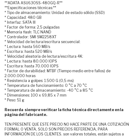
**ADATA ASU630SS-480GQ-R**
**Especificaciones técnicas:**
* Tipo de almacenamiento: Unidad de estado sólido (SSD)
* Capacidad: 480 GB
* Interfaz: SATA III
* Factor de forma: 2,5 pulgadas
* Memoria flash: TLC NAND
* Controlador: SMI SM2258XT
* Velocidad de lectura/escritura secuencial:
* Lectura: hasta 560 MB/s
* Escritura: hasta 520 MB/s
* Velocidad aleatoria de lectura/escritura 4K:
* Lectura: hasta 80.000 IOPS
* Escritura: hasta 70.000 IOPS
* Factor de durabilidad: MTBF (Tiempo medio entre fallos) de
2.000.000 horas
* Resistencia a golpes: 1.500 G (0,5 ms)
* Temperatura de funcionamiento: 0 °C a 70 °C
* Temperatura de almacenamiento: -40 °C a 85 °C
* Dimensiones: 100 x 69,85 x 7 mm
* Peso: 51 g
Recuerda siempre verificar la ficha técnica directamente en la
página del fabricante.
TEN PRESENTE QUE ESTE PRECIO NO HACE PARTE DE UNA COTIZACIÓN
FORMAL O VENTA, SOLO SON PRECIOS REFERENCIA, PARA
INFORMACIÓN DE LOS CLIENTES. son valores totales, están sujetos a