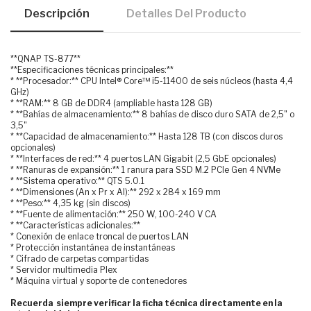
Descripción
Detalles Del Producto
**QNAP TS-877**
**Especificaciones técnicas principales:**
* **Procesador:** CPU Intel® Core™ i5-11400 de seis núcleos (hasta 4,4
GHz)
* **RAM:** 8 GB de DDR4 (ampliable hasta 128 GB)
* **Bahías de almacenamiento:** 8 bahías de disco duro SATA de 2,5" o
3,5"
* **Capacidad de almacenamiento:** Hasta 128 TB (con discos duros
opcionales)
* **Interfaces de red:** 4 puertos LAN Gigabit (2,5 GbE opcionales)
* **Ranuras de expansión:** 1 ranura para SSD M.2 PCIe Gen 4 NVMe
* **Sistema operativo:** QTS 5.0.1
* **Dimensiones (An x Pr x Al):** 292 x 284 x 169 mm
* **Peso:** 4,35 kg (sin discos)
* **Fuente de alimentación:** 250 W, 100-240 V CA
* **Características adicionales:**
* Conexión de enlace troncal de puertos LAN
* Protección instantánea de instantáneas
* Cifrado de carpetas compartidas
* Servidor multimedia Plex
* Máquina virtual y soporte de contenedores
Recuerda siempre verificar la ficha técnica directamente en la