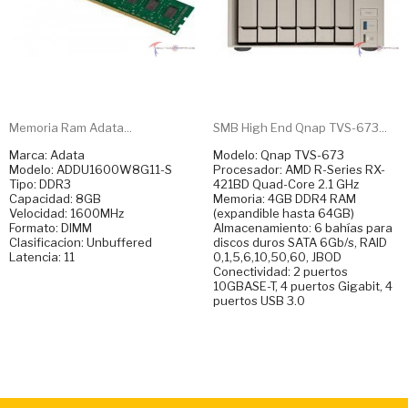
Memoria Ram Adata...
SMB High End Qnap TVS-673...
Marca: Adata
Modelo: Qnap TVS-673
Modelo: ADDU1600W8G11-S
Procesador: AMD R-Series RX-
Tipo: DDR3
421BD Quad-Core 2.1 GHz
Capacidad: 8GB
Memoria: 4GB DDR4 RAM
Velocidad: 1600MHz
(expandible hasta 64GB)
Formato: DIMM
Almacenamiento: 6 bahías para
Clasificacion: Unbuffered
discos duros SATA 6Gb/s, RAID
Latencia: 11
0,1,5,6,10,50,60, JBOD
Conectividad: 2 puertos
10GBASE-T, 4 puertos Gigabit, 4
puertos USB 3.0