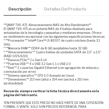
Descripción
Detalles Del Producto
**QNAP TVS-471: Almacenamiento NAS de Alto Rendimiento**
El QNAP TVS-471 es un potente NAS de 4 bahías diseñado para
entusiastas de la tecnología y pequeñas y medianas empresas. Ofrece
un rendimiento excepcional con las siguientes especificaciones técnicas:
* **Procesador:** Intel® Core™ i3-8100T de cuatro núcleos (hasta 3,1
GHz)
* **Memoria RAM:** DDR4 de 8 GB (ampliables hasta 32 GB)
* **Almacenamiento:** Cuatro bahías de unidades SATA de 3,5" o 2,5"
(RAID 0/1/5/6/10)
* **Ranuras PCIe:** 1 x Gen3 x4
* **Puertos USB:** 4 x USB 3.2 Gen 1, 1 x USB 2.0
* **Red:** 2 x puertos Gigabit Ethernet (con agregación de enlaces y
conmutación por error)
* **Sistema operativo:** QTS 5.0 (basado en Linux)
* **Dimensiones:** 213 mm (alto) x 314 mm (ancho) x 210 mm
(profundidad)
Recuerda siempre verificar la ficha técnica directamente en la
página del fabricante.
TEN PRESENTE QUE ESTE PRECIO NO HACE PARTE DE UNA COTIZACIÓN
FORMAL O VENTA, SOLO SON PRECIOS REFERENCIA, PARA