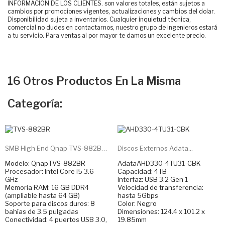
INFORMACIÓN DE LOS CLIENTES. son valores totales, están sujetos a
cambios por promociones vigentes, actualizaciones y cambios del dolar.
Disponibilidad sujeta a inventarios. Cualquier inquietud técnica,
comercial no dudes en contactarnos, nuestro grupo de ingenieros estará
a tu servicio. Para ventas al por mayor te damos un excelente precio.
16 Otros Productos En La Misma
Categoría:
SMB High End Qnap TVS-882BR...
Discos Externos Adata...
Modelo: QnapTVS-882BR
AdataAHD330-4TU31-CBK
Procesador: Intel Core i5 3.6
Capacidad: 4TB
GHz
Interfaz: USB 3.2 Gen 1
Memoria RAM: 16 GB DDR4
Velocidad de transferencia:
(ampliable hasta 64 GB)
hasta 5Gbps
Soporte para discos duros: 8
Color: Negro
bahías de 3.5 pulgadas
Dimensiones: 124.4 x 101.2 x
Conectividad: 4 puertos USB 3.0,
19.85mm