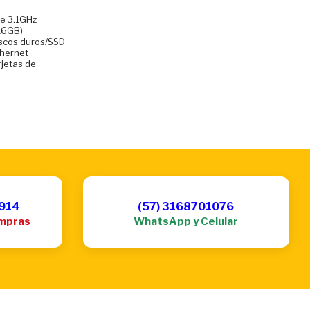
re 3.1GHz
16GB)
iscos duros/SSD
thernet
rjetas de
6914
(57) 3168701076
mpras
WhatsApp y Celular