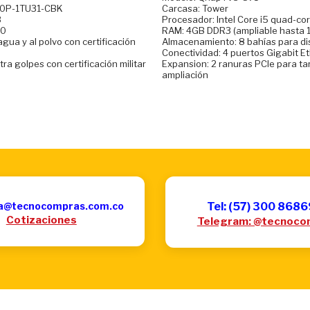
10P-1TU31-CBK
Carcasa: Tower
B
Procesador: Intel Core i5 quad-co
.0
RAM: 4GB DDR3 (ampliable hasta 
agua y al polvo con certificación
Almacenamiento: 8 bahías para d
Conectividad: 4 puertos Gigabit E
ra golpes con certificación militar
Expansion: 2 ranuras PCIe para ta
ampliación
a@tecnocompras.com.co
Tel: (57) 300 868
Cotizaciones
Telegram: @tecnoco