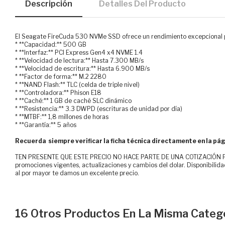
Descripción
Detalles Del Producto
El Seagate FireCuda 530 NVMe SSD ofrece un rendimiento excepcional p
* **Capacidad:** 500 GB
* **Interfaz:** PCI Express Gen4 x4 NVME 1.4
* **Velocidad de lectura:** Hasta 7.300 MB/s
* **Velocidad de escritura:** Hasta 6.900 MB/s
* **Factor de forma:** M.2 2280
* **NAND Flash:** TLC (celda de triple nivel)
* **Controladora:** Phison E18
* **Caché:** 1 GB de caché SLC dinámico
* **Resistencia:** 3.3 DWPD (escrituras de unidad por día)
* **MTBF:** 1,8 millones de horas
* **Garantía:** 5 años
Recuerda siempre verificar la ficha técnica directamente en la pág
TEN PRESENTE QUE ESTE PRECIO NO HACE PARTE DE UNA COTIZACIÓN FOR
promociones vigentes, actualizaciones y cambios del dolar. Disponibilida
al por mayor te damos un excelente precio.
16 Otros Productos En La Misma Catego