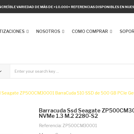
NCREÍBLE VARIEDAD DE MÁS DE >10.000< REFERENCIAS DISPONIBLES EN NU
TIZACIONES
NOSOTROS
COMO COMPRAR
SOPOR
d Seagate ZP500CM30001 BarraCuda 510 SSD de 500 GB PCIe Gen
Barracuda Ssd Seagate ZP500CM30
NVMe 1.3 M.2 2280-S2
Referencia: ZP500CM30001