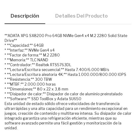
Descripción
Detalles Del Producto
**ADATA XPG SX8200 Pro 64GB NVMe Gen4 x4 M.2 2280 Solid State
Drive**
* **Capacidad:** 64GB
* **Interfaz:** NVMe Gen4 x4
* **Factor de forma:** M.2 2280
* **Memoria:** TLC NAND
* **Controlador:** Realtek RTS5763DL
* **Lectura/Escritura secuencial:** Hasta 7.400/6.000 MB/s
* **Lectura/Escritura aleatoria 4K:** Hasta 1.000.000/800.000 IOPS
* **Resistencia:** 300 TBW
* **MTBF:** 2.000.000 horas
* **Dimensiones:** 80 x 22 x 3,8 mm
* **Disipador de calor:** Disipador de calor de aluminio preinstalado
* **Software:** SSD ToolBox y Adata SU650
Esta unidad de estado sólido ofrece velocidades de transferencia
ultrarrápidas y una alta capacidad para un rendimiento excepcional en
juegos, creación de contenido y multitarea intensa. Su disipador de calor
integrado garantiza una refrigeración eficiente, mientras que su
software avanzado permite una fácil gestión y monitorización de la
unidad.