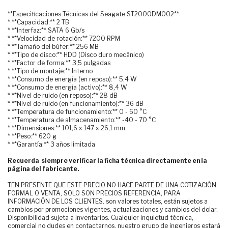
**Especificaciones Técnicas del Seagate ST2000DM002**
* **Capacidad:** 2 TB
* **Interfaz:** SATA 6 Gb/s
* **Velocidad de rotación:** 7200 RPM
* **Tamaño del búfer:** 256 MB
* **Tipo de disco:** HDD (Disco duro mecánico)
* **Factor de forma:** 3,5 pulgadas
* **Tipo de montaje:** Interno
* **Consumo de energía (en reposo):** 5,4 W
* **Consumo de energía (activo):** 8,4 W
* **Nivel de ruido (en reposo):** 28 dB
* **Nivel de ruido (en funcionamiento):** 36 dB
* **Temperatura de funcionamiento:** 0 - 60 °C
* **Temperatura de almacenamiento:** -40 - 70 °C
* **Dimensiones:** 101,6 x 147 x 26,1 mm
* **Peso:** 620 g
* **Garantía:** 3 años limitada
Recuerda siempre verificar la ficha técnica directamente en la
página del fabricante.
TEN PRESENTE QUE ESTE PRECIO NO HACE PARTE DE UNA COTIZACIÓN
FORMAL O VENTA, SOLO SON PRECIOS REFERENCIA, PARA
INFORMACIÓN DE LOS CLIENTES. son valores totales, están sujetos a
cambios por promociones vigentes, actualizaciones y cambios del dolar.
Disponibilidad sujeta a inventarios. Cualquier inquietud técnica,
comercial no dudes en contactarnos, nuestro grupo de ingenieros estará