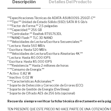
Descripción
Detalles Del Producto
**Especificaciones Técnicas de ADATA ASU800SS-256GT-C**
* **Tipo:** Unidad de Estado Sólido (SSD) SATA III 6 Gb/s
* **Factor de Forma:** 2,5 pulgadas
* **Capacidad:** 256 GB
* **Controlador:** Realtek RTS5763DL
* **NAND Flash:** TLC 3D NAND
* **Velocidades de Lectura/Escritura Secuenciales:**
* Lectura: Hasta 560 MB/s
* Escritura: Hasta 520 MB/s
* **Velocidades de Lectura/Escritura Aleatorias 4K:**
* Lectura: Hasta 80.000 IOPS
* Escritura: Hasta 85.000 IOPS
* **Resistencia:** Hasta 2 millones de horas
* **Consumo de Energía:**
* Activo: 0,82 W
* Inactivo: 0,02 W
* **Características Adicionales:**
* Soporte de Detección y Corrección de Errores (ECC)
* Soporte de Gestión de Energía (DevSleep)
* Soporte de Cifrado AES de 256 bits (opcional)
Recuerda siempre verificar la ficha técnica directamente en la pág
TEN PRESENTE QUE ESTE PRECIO NO HACE PARTE DE UNA COTIZACIÓN FOR