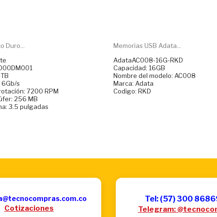
o Duro...
Memorias USB Adata...
te
AdataAC008-16G-RKD
14000DM001
Capacidad: 16GB
4TB
Nombre del modelo: AC008
A 6Gb/s
Marca: Adata
 rotación: 7200 RPM
Codigo: RKD
úfer: 256 MB
ma: 3.5 pulgadas
a@tecnocompras.com.co
Tel: (57) 300 868
Cotizaciones
Telegram: @tecnoco