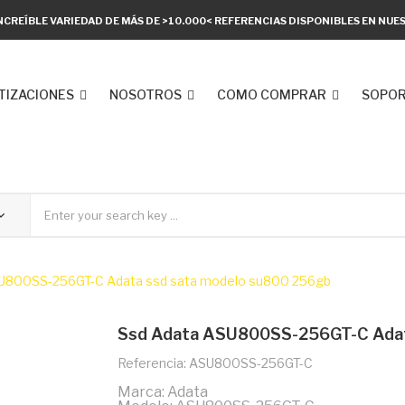
NCREÍBLE VARIEDAD DE MÁS DE >10.000< REFERENCIAS DISPONIBLES EN NU
TIZACIONES
NOSOTROS
COMO COMPRAR
SOPOR
U800SS-256GT-C Adata ssd sata modelo su800 256gb
Ssd Adata ASU800SS-256GT-C Adat
Referencia: ASU800SS-256GT-C
Marca: Adata