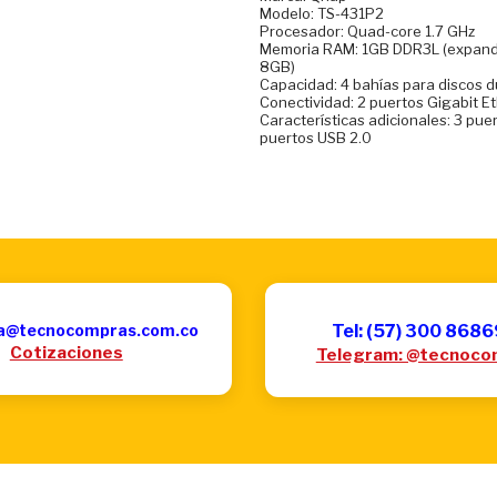
Modelo: TS-431P2
Procesador: Quad-core 1.7 GHz
Memoria RAM: 1GB DDR3L (expand
8GB)
Capacidad: 4 bahías para discos 
Conectividad: 2 puertos Gigabit E
Características adicionales: 3 pue
puertos USB 2.0
a@tecnocompras.com.co
Tel: (57) 300 868
Cotizaciones
Telegram: @tecnoco