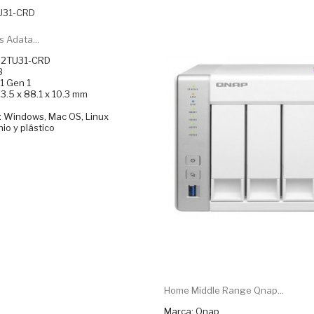
 Adata...
-2TU31-CRD
B
.1 Gen 1
3.5 x 88.1 x 10.3 mm
: Windows, Mac OS, Linux
nio y plástico
Home Middle Range Qnap...
Marca: Qnap