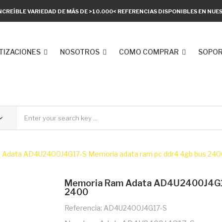
NCREÍBLE VARIEDAD DE MÁS DE >10.000< REFERENCIAS DISPONIBLES EN NU
TIZACIONES
NOSOTROS
COMO COMPRAR
SOPOR
Adata AD4U2400J4G17-S Memoria adata ram pc ddr4 4gb bus 240
Memoria Ram Adata AD4U2400J4G17
2400
Referencia: AD4U2400J4G17-S