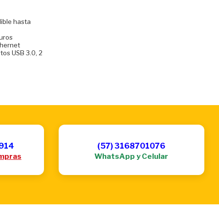
ible hasta
duros
thernet
rtos USB 3.0, 2
6914
(57) 3168701076
mpras
WhatsApp y Celular