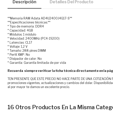
Descripción
Detalles Del Producto
**Memoria RAM Adata AD4U2400J4G17-S**
**Especificaciones técnicas:**
* Tipo de memoria: DDR4
* Capacidad: 4GB
* Módulos: 1 módulo
* Velocidad: 2400MHz (PC4-19200)
* Latencias: CL17
* Voltaje: 1,2 V
* Tamaño: 288 pines DIMM
* Perfil XMP: No
* Disipador de calor: No
* Garantía: Garantía limitada de por vida
Recuerda siempre verificar la ficha técnica directamente en la pág
TEN PRESENTE QUE ESTE PRECIO NO HACE PARTE DE UNA COTIZACIÓN FOR
promociones vigentes, actualizaciones y cambios del dolar. Disponibilida
al por mayor te damos un excelente precio.
16 Otros Productos En La Misma Catego