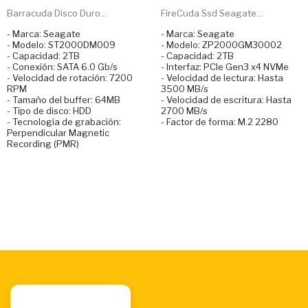
Barracuda Disco Duro...
FireCuda Ssd Seagate...
- Marca: Seagate
- Marca: Seagate
- Modelo: ST2000DM009
- Modelo: ZP2000GM30002
- Capacidad: 2TB
- Capacidad: 2TB
- Conexión: SATA 6.0 Gb/s
- Interfaz: PCIe Gen3 x4 NVMe
- Velocidad de rotación: 7200
- Velocidad de lectura: Hasta
RPM
3500 MB/s
- Tamaño del buffer: 64MB
- Velocidad de escritura: Hasta
- Tipo de disco: HDD
2700 MB/s
- Tecnología de grabación:
- Factor de forma: M.2 2280
Perpendicular Magnetic
Recording (PMR)