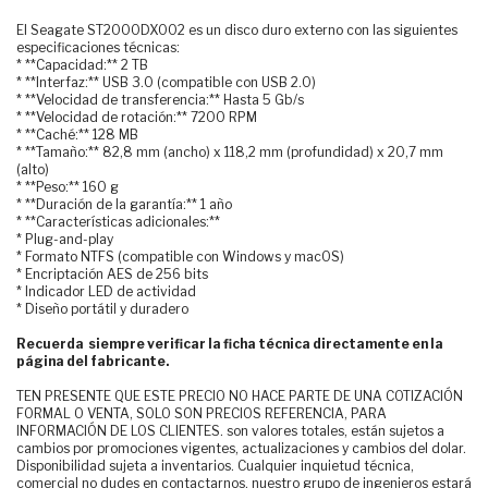
El Seagate ST2000DX002 es un disco duro externo con las siguientes
especificaciones técnicas:
* **Capacidad:** 2 TB
* **Interfaz:** USB 3.0 (compatible con USB 2.0)
* **Velocidad de transferencia:** Hasta 5 Gb/s
* **Velocidad de rotación:** 7200 RPM
* **Caché:** 128 MB
* **Tamaño:** 82,8 mm (ancho) x 118,2 mm (profundidad) x 20,7 mm
(alto)
* **Peso:** 160 g
* **Duración de la garantía:** 1 año
* **Características adicionales:**
* Plug-and-play
* Formato NTFS (compatible con Windows y macOS)
* Encriptación AES de 256 bits
* Indicador LED de actividad
* Diseño portátil y duradero
Recuerda siempre verificar la ficha técnica directamente en la
página del fabricante.
TEN PRESENTE QUE ESTE PRECIO NO HACE PARTE DE UNA COTIZACIÓN
FORMAL O VENTA, SOLO SON PRECIOS REFERENCIA, PARA
INFORMACIÓN DE LOS CLIENTES. son valores totales, están sujetos a
cambios por promociones vigentes, actualizaciones y cambios del dolar.
Disponibilidad sujeta a inventarios. Cualquier inquietud técnica,
comercial no dudes en contactarnos, nuestro grupo de ingenieros estará