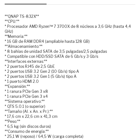
**QNAP TS-832X**
**CPU:**
* Procesador AMD Ryzen™ 7 3700X de 8 núcleos a 3,6 GHz (hasta 4,4
GHz)
**Memoria:**
* 16 GB de RAM DDR4 (ampliable hasta 128 GB)
**Almacenamiento:**
* 8 bahías de unidad SATA de 3,5 pulgadas/2,5 pulgadas
* Compatible con HDD/SSD SATA de 6 Gb/s y 3 Gb/s
**Interfaces externas:**
* 2 puertos RJ45 de 2,5 GbE
* 2 puertos USB 3.2 Gen 2 (10 Gb/s) tipo A
* 2 puertos USB 3.2 Gen 1 (5 Gb/s) tipo A
* 1 puerto HDMI 2.0
**Expansión:**
* 1 ranura PCIe Gen 3 x8
* 1 ranura PCIe Gen 3 x4
**Sistema operativo:**
* QTS 5.0.1 (o superior)
**Tamaño (Al. x An. x Pr.):**
* 17,6 cm x 22,6 cm x 41,3 cm
**Peso:**
* 6,5 kg (sin discos duros)
**Consumo de energía:**
* 25,1 W (reposo) / 64,5 W (carga completa)