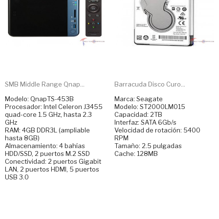
SMB Middle Range Qnap...
Barracuda Disco Curo...
Modelo: QnapTS-453B
Marca: Seagate
Procesador: Intel Celeron J3455
Modelo: ST2000LM015
quad-core 1.5 GHz, hasta 2.3
Capacidad: 2TB
GHz
Interfaz: SATA 6Gb/s
RAM: 4GB DDR3L (ampliable
Velocidad de rotación: 5400
hasta 8GB)
RPM
Almacenamiento: 4 bahías
Tamaño: 2.5 pulgadas
HDD/SSD, 2 puertos M.2 SSD
Cache: 128MB
Conectividad: 2 puertos Gigabit
LAN, 2 puertos HDMI, 5 puertos
USB 3.0