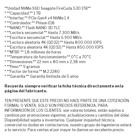
**Unidad NVMe SSD Seagate FireCuda 530 1TB**
* **Capacidad:** 1 TB
* **Interfaz:** PCIe Gen4 x4 NVMe 1.4
* **Controlador:** Phison E18
* **NAND:** Flash NAND 3D TLC
* **Lectura secuencial:** Hasta 7.300 MB/s
* **Escritura secuencial:** Hasta 6.900 MB/s
* **Lectura aleatoria 4K (QD32):** Hasta 800.000 IOPS
* **Escritura aleatoria 4K (QD32):** Hasta 850.000 IOPS
* **MTBF:** 1,8 millones de horas
* **Temperatura de funcionamiento:** 0°C a 70°C
* **Dimensiones:** 22 mm x 80 mm x 2,38 mm
* **Peso:** 9 gramos
* **Factor de forma:** M.2 2280
* **Garantía:** Garantía limitada de 5 años
Recuerda siempre verificar la ficha técnica directamente en la
página del fabricante.
TEN PRESENTE QUE ESTE PRECIO NO HACE PARTE DE UNA COTIZACIÓN
FORMAL O VENTA, SOLO SON PRECIOS REFERENCIA, PARA
INFORMACIÓN DE LOS CLIENTES. son valores totales, están sujetos a
cambios por promociones vigentes, actualizaciones y cambios del dolar.
Disponibilidad sujeta a inventarios. Cualquier inquietud técnica,
comercial no dudes en contactarnos, nuestro grupo de ingenieros estará
a tu servicio. Para ventas al por mayor te damos un excelente precio.