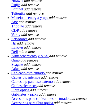
Huawei
add
remove
Ruijie
add
remove
Fortinet
add
remove
Teltonika
add
remove
Manejo de energía y ups
add
remove
Apc
add
remove
Tripplite
add
remove
CDP
add
remove
Vertiv
add
remove
Servidores
add
remove
Hp
add
remove
Lenovo
add
remove
Dell
add
remove
Almacenamiento y NAS
add
remove
Qnap
add
remove
Seagate
add
remove
Adata
add
remove
Cableado estructurado
add
remove
Cables utp internos
add
remove
Cables utp para uso externo
add
remove
Cables electricos
add
remove
Fibra optica
add
remove
Gabinetes y racks
add
remove
Accesorios para cableado estructurado
add
remove
Accesorios para fibra optica
add
remove