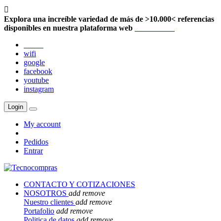

Explora una increíble variedad de más de >10.000< referencias
disponibles en nuestra plataforma web
Localización
twitter
wifi
google
facebook
youtube
instagram
Login
My account
Pedidos
Entrar
CONTACTO Y COTIZACIONES
NOSOTROS
add
remove
Nuestro clientes
add
remove
Portafolio
add
remove
Politica de datos
add
remove