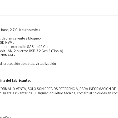
z base, 2,7 GHz turbo máx.)
cidad en caliente y bloqueo
 SSD NVMe
rjeta de expansión SAS de 12 Gb
bit LAN, 2 puertos USB 3.2 Gen 2 (Tipo-A)
D NVMe M.2
d, protección de datos, virtualización
ina del fabricante.
MAL O VENTA, SOLO SON PRECIOS REFERENCIA, PARA INFORMACIÓN DE LOS CLI
d sujeta a inventarios. Cualquier inquietud técnica, comercial no dudes en con