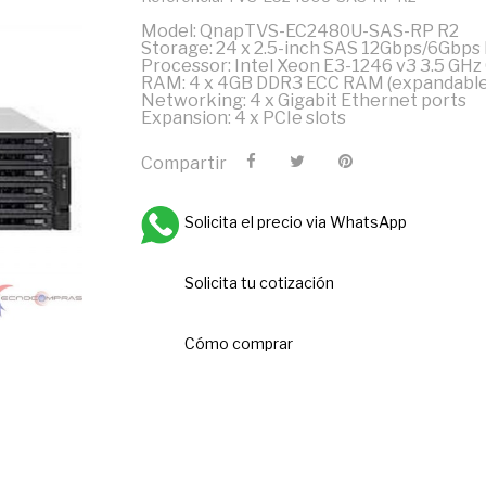
Model: QnapTVS-EC2480U-SAS-RP R2
Storage: 24 x 2.5-inch SAS 12Gbps/6Gbps
Processor: Intel Xeon E3-1246 v3 3.5 GHz
RAM: 4 x 4GB DDR3 ECC RAM (expandable
Networking: 4 x Gigabit Ethernet ports
Expansion: 4 x PCIe slots
Compartir
Solicita el precio via WhatsApp
Solicita tu cotización
Cómo comprar