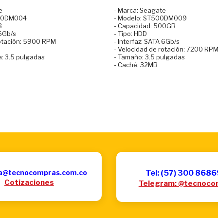
e
- Marca: Seagate
00DM004
- Modelo: ST500DM009
B
- Capacidad: 500GB
 6Gb/s
- Tipo: HDD
otación: 5900 RPM
- Interfaz: SATA 6Gb/s
- Velocidad de rotación: 7200 RP
a: 3.5 pulgadas
- Tamaño: 3.5 pulgadas
- Caché: 32MB
a@tecnocompras.com.co
Tel: (57) 300 868
Cotizaciones
Telegram: @tecnoco