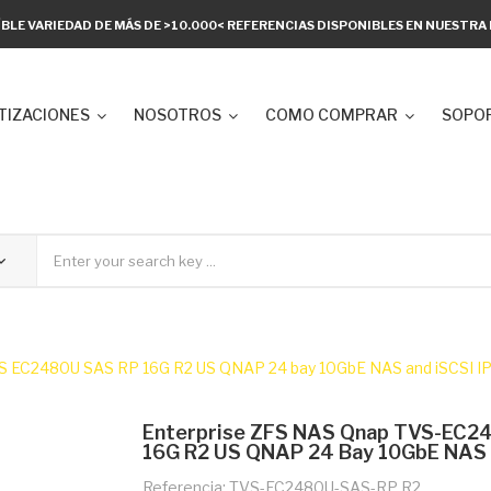
ÍBLE VARIEDAD DE MÁS DE >10.000< REFERENCIAS DISPONIBLES EN NUESTR
TIZACIONES
NOSOTROS
COMO COMPRAR
SOPOR
EC2480U SAS RP 16G R2 US QNAP 24 bay 10GbE NAS and iSCSI IP
Enterprise ZFS NAS Qnap TVS-EC
16G R2 US QNAP 24 Bay 10GbE NAS 
Referencia: TVS-EC2480U-SAS-RP R2