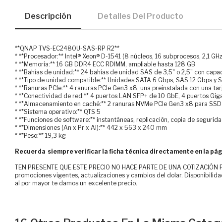
Descripción
Detalles Del Producto
**QNAP TVS-EC2480U-SAS-RP R2**
* **Procesador:** Intel® Xeon® D-1541 (8 núcleos, 16 subprocesos, 2,1 GH
* **Memoria:** 16 GB DDR4 ECC RDIMM, ampliable hasta 128 GB
* **Bahías de unidad:** 24 bahías de unidad SAS de 3,5" o 2,5" con capa
* **Tipo de unidad compatible:** Unidades SATA 6 Gbps, SAS 12 Gbps y
* **Ranuras PCIe:** 4 ranuras PCIe Gen3 x8, una preinstalada con una ta
* **Conectividad de red:** 4 puertos LAN SFP+ de 10 GbE, 4 puertos Giga
* **Almacenamiento en caché:** 2 ranuras NVMe PCIe Gen3 x8 para SS
* **Sistema operativo:** QTS 5
* **Funciones de software:** instantáneas, replicación, copia de segurida
* **Dimensiones (An x Pr x Al):** 442 x 563 x 240 mm
* **Peso:** 19,3 kg
Recuerda siempre verificar la ficha técnica directamente en la pág
TEN PRESENTE QUE ESTE PRECIO NO HACE PARTE DE UNA COTIZACIÓN FOR
promociones vigentes, actualizaciones y cambios del dolar. Disponibilida
al por mayor te damos un excelente precio.