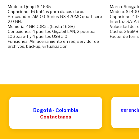
Modelo: QnapTS-1635
Marca: Seagat
Capacidad: 16 bahías para discos duros
Modelo: ST40
Procesador: AMD G-Series GX-420MC quad-core
Capacidad: 4T
2.0 GHz
Interfaz: SATA
Memoria: 4GB DDR3L (hasta 16GB)
Velocidad de r
Conexiones: 4 puertos Gigabit LAN, 2 puertos
Caché: 256MB
10Gbase-T y 4 puertos USB 3.0
Factor de form
Funciones: Almacenamiento en red, servidor de
archivos, backup, virtualización
Bogotá - Colombia
gerenci
Contactanos