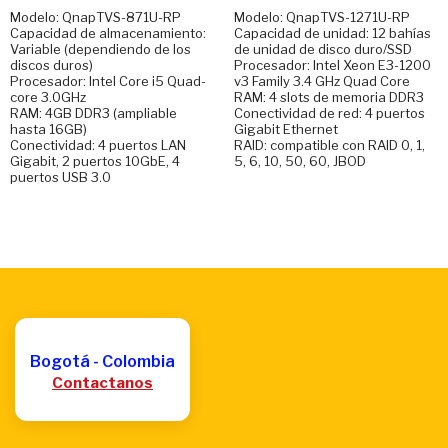
Modelo: QnapTVS-871U-RP
Modelo: QnapTVS-1271U-RP
Capacidad de almacenamiento:
Capacidad de unidad: 12 bahías
Variable (dependiendo de los
de unidad de disco duro/SSD
discos duros)
Procesador: Intel Xeon E3-1200
Procesador: Intel Core i5 Quad-
v3 Family 3.4 GHz Quad Core
core 3.0GHz
RAM: 4 slots de memoria DDR3
RAM: 4GB DDR3 (ampliable
Conectividad de red: 4 puertos
hasta 16GB)
Gigabit Ethernet
Conectividad: 4 puertos LAN
RAID: compatible con RAID 0, 1,
Gigabit, 2 puertos 10GbE, 4
5, 6, 10, 50, 60, JBOD
puertos USB 3.0
Bogotá - Colombia
Contactanos