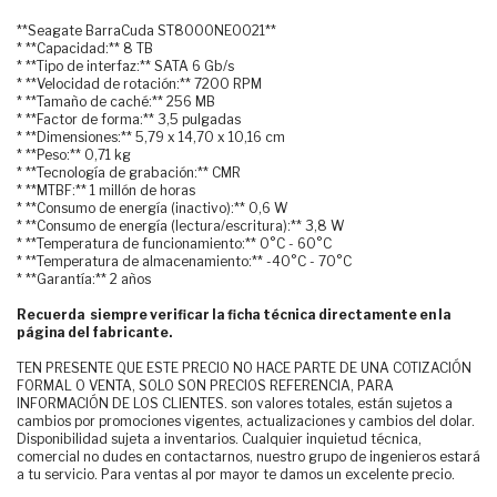
**Seagate BarraCuda ST8000NE0021**
* **Capacidad:** 8 TB
* **Tipo de interfaz:** SATA 6 Gb/s
* **Velocidad de rotación:** 7200 RPM
* **Tamaño de caché:** 256 MB
* **Factor de forma:** 3,5 pulgadas
* **Dimensiones:** 5,79 x 14,70 x 10,16 cm
* **Peso:** 0,71 kg
* **Tecnología de grabación:** CMR
* **MTBF:** 1 millón de horas
* **Consumo de energía (inactivo):** 0,6 W
* **Consumo de energía (lectura/escritura):** 3,8 W
* **Temperatura de funcionamiento:** 0°C - 60°C
* **Temperatura de almacenamiento:** -40°C - 70°C
* **Garantía:** 2 años
Recuerda siempre verificar la ficha técnica directamente en la
página del fabricante.
TEN PRESENTE QUE ESTE PRECIO NO HACE PARTE DE UNA COTIZACIÓN
FORMAL O VENTA, SOLO SON PRECIOS REFERENCIA, PARA
INFORMACIÓN DE LOS CLIENTES. son valores totales, están sujetos a
cambios por promociones vigentes, actualizaciones y cambios del dolar.
Disponibilidad sujeta a inventarios. Cualquier inquietud técnica,
comercial no dudes en contactarnos, nuestro grupo de ingenieros estará
a tu servicio. Para ventas al por mayor te damos un excelente precio.