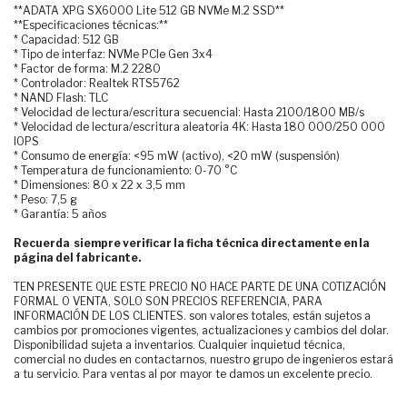
**ADATA XPG SX6000 Lite 512 GB NVMe M.2 SSD**
**Especificaciones técnicas:**
* Capacidad: 512 GB
* Tipo de interfaz: NVMe PCIe Gen 3x4
* Factor de forma: M.2 2280
* Controlador: Realtek RTS5762
* NAND Flash: TLC
* Velocidad de lectura/escritura secuencial: Hasta 2100/1800 MB/s
* Velocidad de lectura/escritura aleatoria 4K: Hasta 180 000/250 000
IOPS
* Consumo de energía: <95 mW (activo), <20 mW (suspensión)
* Temperatura de funcionamiento: 0-70 °C
* Dimensiones: 80 x 22 x 3,5 mm
* Peso: 7,5 g
* Garantía: 5 años
Recuerda siempre verificar la ficha técnica directamente en la
página del fabricante.
TEN PRESENTE QUE ESTE PRECIO NO HACE PARTE DE UNA COTIZACIÓN
FORMAL O VENTA, SOLO SON PRECIOS REFERENCIA, PARA
INFORMACIÓN DE LOS CLIENTES. son valores totales, están sujetos a
cambios por promociones vigentes, actualizaciones y cambios del dolar.
Disponibilidad sujeta a inventarios. Cualquier inquietud técnica,
comercial no dudes en contactarnos, nuestro grupo de ingenieros estará
a tu servicio. Para ventas al por mayor te damos un excelente precio.