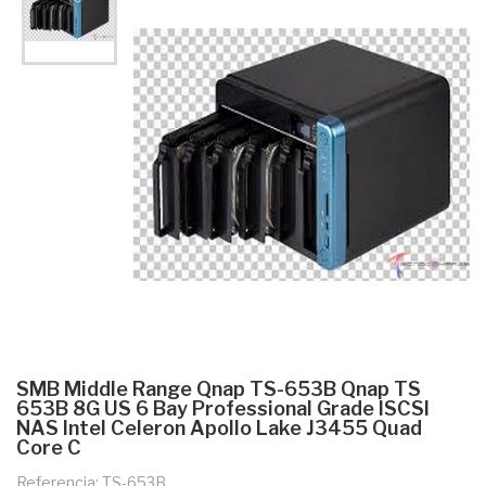
SMB Middle Range Qnap TS-653B Qnap TS
653B 8G US 6 Bay Professional Grade ISCSI
NAS Intel Celeron Apollo Lake J3455 Quad
Core C
Referencia: TS-653B