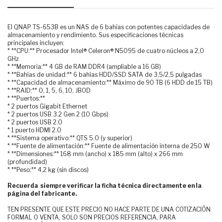
El QNAP TS-653B es un NAS de 6 bahías con potentes capacidades de
almacenamiento y rendimiento. Sus especificaciones técnicas
principales incluyen:
* **CPU:** Procesador Intel® Celeron® N5095 de cuatro núcleos a 2,0
GHz
* **Memoria:** 4 GB de RAM DDR4 (ampliable a 16 GB)
* **Bahías de unidad:** 6 bahías HDD/SSD SATA de 3,5/2,5 pulgadas
* **Capacidad de almacenamiento:** Máximo de 90 TB (6 HDD de 15 TB)
* **RAID:** 0, 1, 5, 6, 10, JBOD
* **Puertos:**
* 2 puertos Gigabit Ethernet
* 2 puertos USB 3.2 Gen 2 (10 Gbps)
* 2 puertos USB 2.0
* 1 puerto HDMI 2.0
* **Sistema operativo:** QTS 5.0 (y superior)
* **Fuente de alimentación:** Fuente de alimentación interna de 250 W
* **Dimensiones:** 168 mm (ancho) x 185 mm (alto) x 266 mm
(profundidad)
* **Peso:** 4,2 kg (sin discos)
Recuerda siempre verificar la ficha técnica directamente en la
página del fabricante.
TEN PRESENTE QUE ESTE PRECIO NO HACE PARTE DE UNA COTIZACIÓN
FORMAL O VENTA, SOLO SON PRECIOS REFERENCIA, PARA