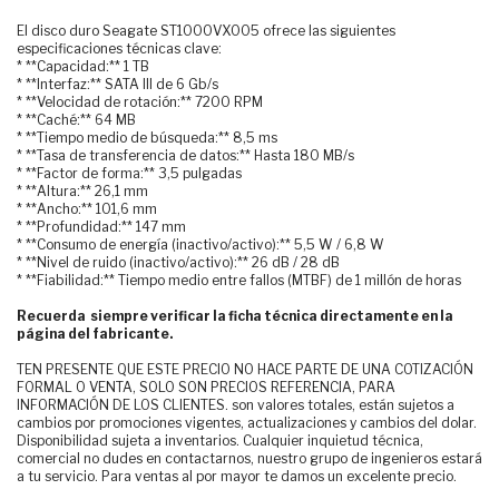
El disco duro Seagate ST1000VX005 ofrece las siguientes
especificaciones técnicas clave:
* **Capacidad:** 1 TB
* **Interfaz:** SATA III de 6 Gb/s
* **Velocidad de rotación:** 7200 RPM
* **Caché:** 64 MB
* **Tiempo medio de búsqueda:** 8,5 ms
* **Tasa de transferencia de datos:** Hasta 180 MB/s
* **Factor de forma:** 3,5 pulgadas
* **Altura:** 26,1 mm
* **Ancho:** 101,6 mm
* **Profundidad:** 147 mm
* **Consumo de energía (inactivo/activo):** 5,5 W / 6,8 W
* **Nivel de ruido (inactivo/activo):** 26 dB / 28 dB
* **Fiabilidad:** Tiempo medio entre fallos (MTBF) de 1 millón de horas
Recuerda siempre verificar la ficha técnica directamente en la
página del fabricante.
TEN PRESENTE QUE ESTE PRECIO NO HACE PARTE DE UNA COTIZACIÓN
FORMAL O VENTA, SOLO SON PRECIOS REFERENCIA, PARA
INFORMACIÓN DE LOS CLIENTES. son valores totales, están sujetos a
cambios por promociones vigentes, actualizaciones y cambios del dolar.
Disponibilidad sujeta a inventarios. Cualquier inquietud técnica,
comercial no dudes en contactarnos, nuestro grupo de ingenieros estará
a tu servicio. Para ventas al por mayor te damos un excelente precio.