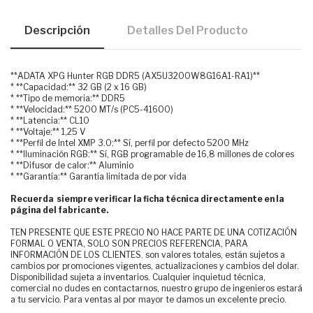
Descripción
Detalles Del Producto
**ADATA XPG Hunter RGB DDR5 (AX5U3200W8G16A1-RA1)**
* **Capacidad:** 32 GB (2 x 16 GB)
* **Tipo de memoria:** DDR5
* **Velocidad:** 5200 MT/s (PC5-41600)
* **Latencia:** CL10
* **Voltaje:** 1,25 V
* **Perfil de Intel XMP 3.0:** Sí, perfil por defecto 5200 MHz
* **Iluminación RGB:** Sí, RGB programable de 16,8 millones de colores
* **Difusor de calor:** Aluminio
* **Garantía:** Garantía limitada de por vida
Recuerda siempre verificar la ficha técnica directamente en la
página del fabricante.
TEN PRESENTE QUE ESTE PRECIO NO HACE PARTE DE UNA COTIZACIÓN
FORMAL O VENTA, SOLO SON PRECIOS REFERENCIA, PARA
INFORMACIÓN DE LOS CLIENTES. son valores totales, están sujetos a
cambios por promociones vigentes, actualizaciones y cambios del dolar.
Disponibilidad sujeta a inventarios. Cualquier inquietud técnica,
comercial no dudes en contactarnos, nuestro grupo de ingenieros estará
a tu servicio. Para ventas al por mayor te damos un excelente precio.