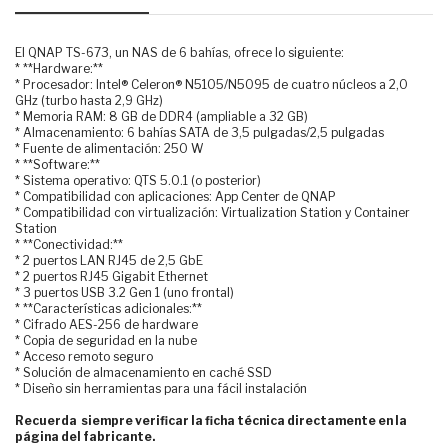
El QNAP TS-673, un NAS de 6 bahías, ofrece lo siguiente:
* **Hardware:**
* Procesador: Intel® Celeron® N5105/N5095 de cuatro núcleos a 2,0
GHz (turbo hasta 2,9 GHz)
* Memoria RAM: 8 GB de DDR4 (ampliable a 32 GB)
* Almacenamiento: 6 bahías SATA de 3,5 pulgadas/2,5 pulgadas
* Fuente de alimentación: 250 W
* **Software:**
* Sistema operativo: QTS 5.0.1 (o posterior)
* Compatibilidad con aplicaciones: App Center de QNAP
* Compatibilidad con virtualización: Virtualization Station y Container
Station
* **Conectividad:**
* 2 puertos LAN RJ45 de 2,5 GbE
* 2 puertos RJ45 Gigabit Ethernet
* 3 puertos USB 3.2 Gen 1 (uno frontal)
* **Características adicionales:**
* Cifrado AES-256 de hardware
* Copia de seguridad en la nube
* Acceso remoto seguro
* Solución de almacenamiento en caché SSD
* Diseño sin herramientas para una fácil instalación
Recuerda siempre verificar la ficha técnica directamente en la
página del fabricante.